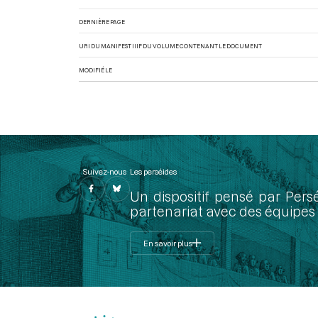
DERNIÈRE PAGE
URI DU MANIFEST IIIF DU VOLUME CONTENANT LE DOCUMENT
MODIFIÉ LE
Suivez-nous
Les perséides
Un dispositif pensé par Pers
partenariat avec des équipes 
En savoir plus