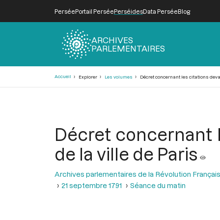
Persée
Portail Persée
Perséides
Data Persée
Blog
ARCHIVES
PARLEMENTAIRES
Fil
Accueil
Explorer
Les volumes
Décret concernant les citations devan
d'Ariane
Décret concernant l
de la ville de Paris
Archives parlementaires de la Révolution Françai
21 septembre 1791
Séance du matin