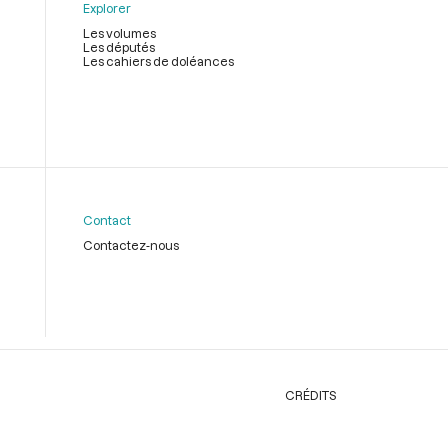
Explorer
Les volumes
Les députés
Les cahiers de doléances
Contact
Contactez-nous
CRÉDITS