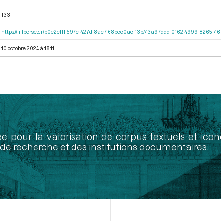
133
https://iiif.persee.fr/b0e2cf11-597c-427d-8ac7-68bcc0acf13b/43a97ddd-0162-4999-8265-
10 octobre 2024 à 18:11
ée pour la valorisation de corpus textuels et ic
de recherche et des institutions documentaires.