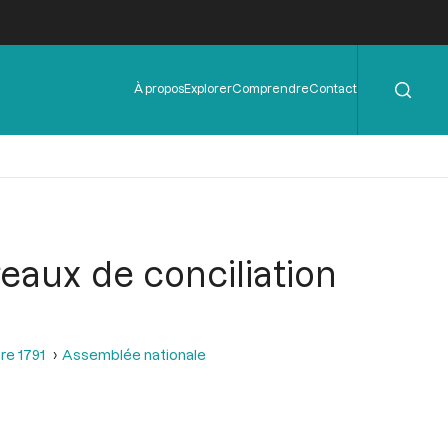
Rechercher
Menu
À propos
Explorer
Comprendre
Contact
de
l'en-
tête
eaux de conciliation
re 1791
Assemblée nationale