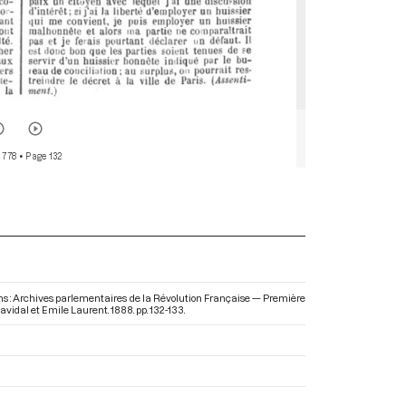
 778
• Page 132
Dans : Archives parlementaires de la Révolution Française — Première
avidal et Emile Laurent. 1888. pp. 132-133.