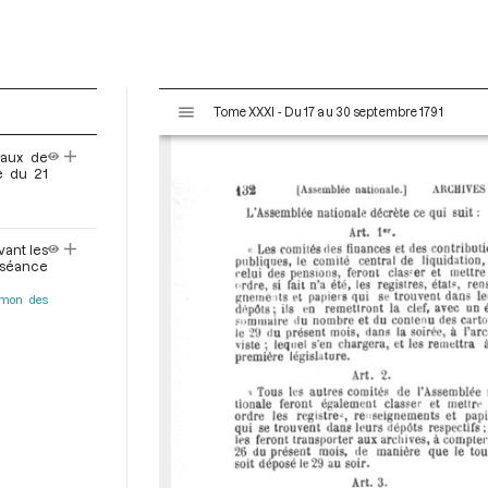
V
Tome XXXI - Du 17 au 30 septembre 1791
i
s
eaux de
u
ce du 21
a
l
i
vant les
s
a séance
e
rmon des
u
r
M
i
r
a
d
o