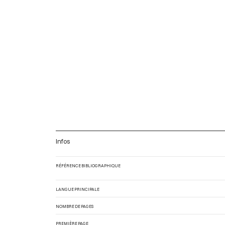
Infos
RÉFÉRENCE BIBLIOGRAPHIQUE
LANGUE PRINCIPALE
NOMBRE DE PAGES
PREMIÈRE PAGE