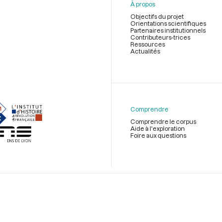
À propos
Objectifs du projet
Orientations scientifiques
Partenaires institutionnels
Contributeurs-trices
Ressources
Actualités
Menu
du
pied
de
Comprendre
page
Comprendre le corpus
Aide à l'exploration
Foire aux questions