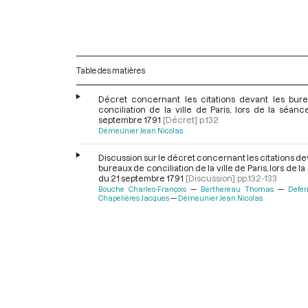
Table des matières
Décret concernant les citations devant les bur
conciliation de la ville de Paris, lors de la séan
septembre 1791
[Décret]
p.132
Démeunier Jean Nicolas
Discussion sur le décret concernant les citations de
bureaux de conciliation de la ville de Paris, lors de l
du 21 septembre 1791
[Discussion]
pp.132-133
Bouche Charles-François
Berthereau Thomas
Defe
Chapelières Jacques
Démeunier Jean Nicolas