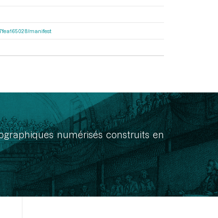
467fea165028/manifest
onographiques numérisés construits en