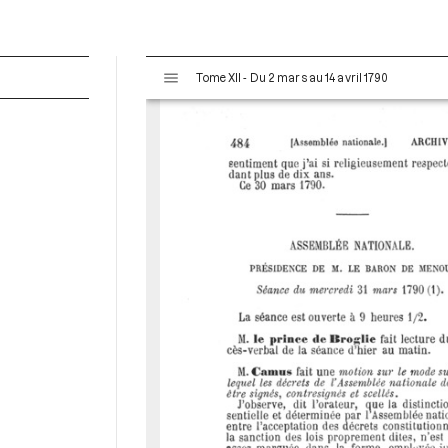
V
Tome XII - Du 2 mars au 14 avril 1790
i
s
u
a
l
i
s
e
u
r
M
i
r
a
d
o
r