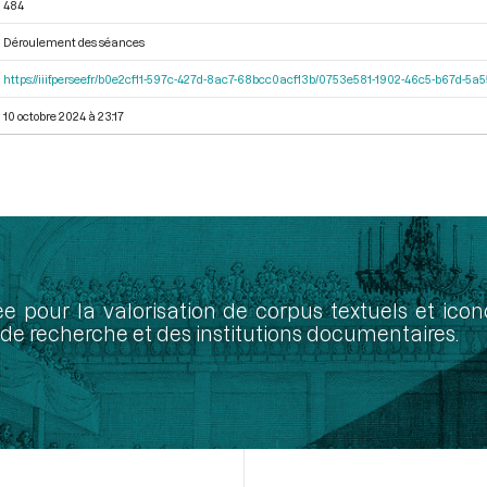
484
Déroulement des séances
https://iiif.persee.fr/b0e2cf11-597c-427d-8ac7-68bcc0acf13b/0753e581-1902-46c5-b67d-5
10 octobre 2024 à 23:17
ée pour la valorisation de corpus textuels et ic
de recherche et des institutions documentaires.