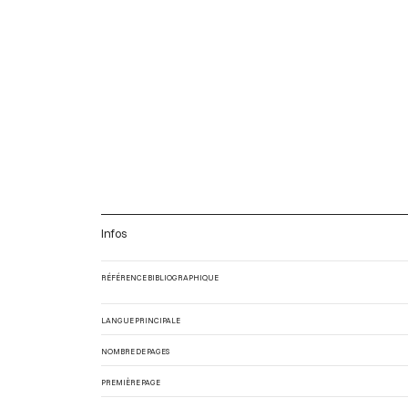
Infos
RÉFÉRENCE BIBLIOGRAPHIQUE
LANGUE PRINCIPALE
NOMBRE DE PAGES
PREMIÈRE PAGE