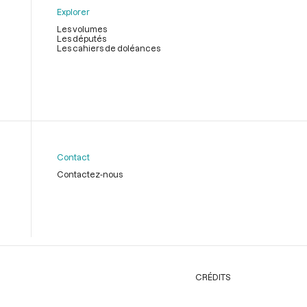
Explorer
Les volumes
Les députés
Les cahiers de doléances
Contact
Contactez-nous
CRÉDITS