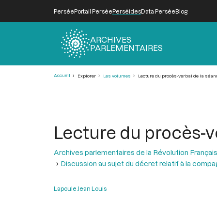
Persée
Portail Persée
Perséides
Data Persée
Blog
ARCHIVES
PARLEMENTAIRES
Fil
Accueil
Explorer
Les volumes
Lecture du procès-verbal de la séan
d'Ariane
Lecture du procès-ve
Archives parlementaires de la Révolution Françai
Discussion au sujet du décret relatif à la comp
Lapoule Jean Louis