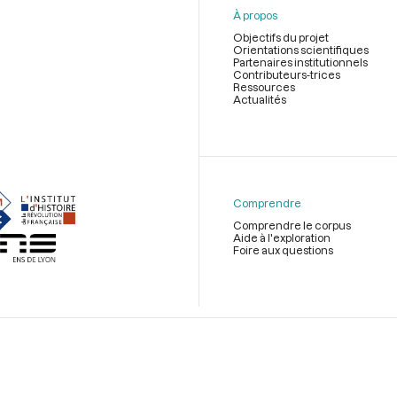
À propos
Objectifs du projet
Orientations scientifiques
Partenaires institutionnels
Contributeurs-trices
Ressources
Actualités
Menu
du
pied
de
Comprendre
page
Comprendre le corpus
Aide à l'exploration
Foire aux questions