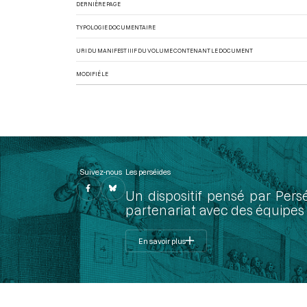
DERNIÈRE PAGE
TYPOLOGIE DOCUMENTAIRE
URI DU MANIFEST IIIF DU VOLUME CONTENANT LE DOCUMENT
MODIFIÉ LE
Suivez-nous
Les perséides
Un dispositif pensé par Pers
partenariat avec des équipes 
En savoir plus