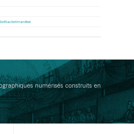
a55e95ac0e1/manifest
onographiques numérisés construits en