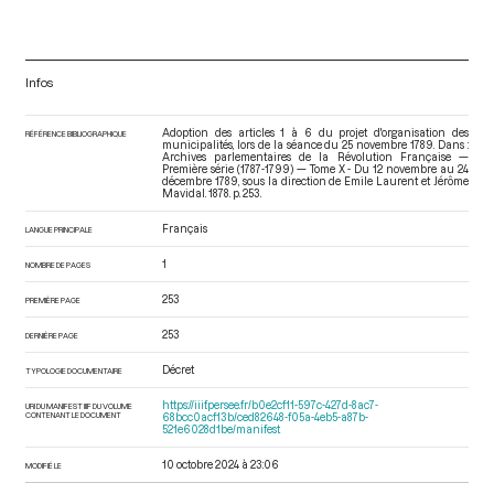
Infos
Adoption des articles 1 à 6 du projet d'organisation des
RÉFÉRENCE BIBLIOGRAPHIQUE
municipalités, lors de la séance du 25 novembre 1789. Dans :
Archives parlementaires de la Révolution Française —
Première série (1787-1799) — Tome X - Du 12 novembre au 24
décembre 1789
, sous la direction de Emile Laurent et Jérôme
Mavidal. 1878. p. 253.
Français
LANGUE PRINCIPALE
1
NOMBRE DE PAGES
253
PREMIÈRE PAGE
253
DERNIÈRE PAGE
Décret
TYPOLOGIE DOCUMENTAIRE
https://iiif.persee.fr/b0e2cf11-597c-427d-8ac7-
URI DU MANIFEST IIIF DU VOLUME
CONTENANT LE DOCUMENT
68bcc0acf13b/ced82648-f05a-4eb5-a87b-
521e6028d1be/manifest
10 octobre 2024 à 23:06
MODIFIÉ LE