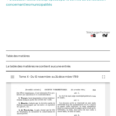
concernant les municipalités
Télécharger
Partager
Table des matières
La table des matières ne contient aucune entrée.
V
Tome X - Du 12 novembre au 24 décembre 1789
i
s
u
a
l
i
s
e