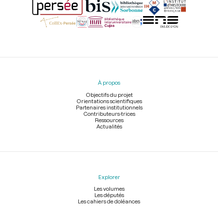
Menu
du
pied
À propos
de
page
Objectifs du projet
Orientations scientifiques
Partenaires institutionnels
Contributeurs-trices
Ressources
Actualités
Explorer
Les volumes
Les députés
Les cahiers de doléances