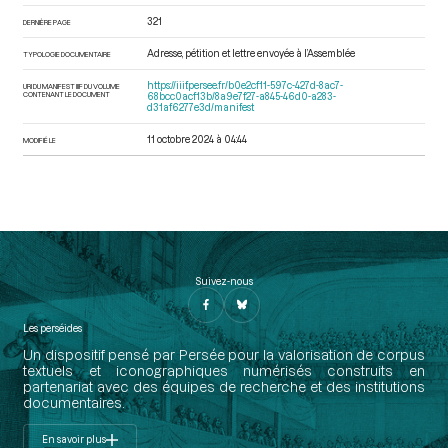
321
DERNIÈRE PAGE
Adresse, pétition et lettre envoyée à l’Assemblée
TYPOLOGIE DOCUMENTAIRE
https://iiif.persee.fr/b0e2cf11-597c-427d-8ac7-
URI DU MANIFEST IIIF DU VOLUME
CONTENANT LE DOCUMENT
68bcc0acf13b/8a9e7f27-a845-46d0-a283-
d31af6277e3d/manifest
11 octobre 2024 à 04:44
MODIFIÉ LE
Suivez-nous
Les perséides
Un dispositif pensé par Persée pour la valorisation de corpus
textuels et iconographiques numérisés construits en
partenariat avec des équipes de recherche et des institutions
documentaires.
En savoir plus