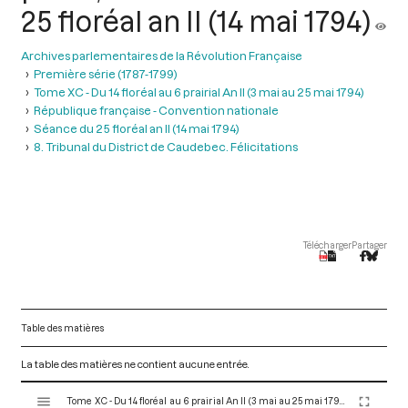
25 floréal an II (14 mai 1794)
Archives parlementaires de la Révolution Française
Première série (1787-1799)
Tome XC - Du 14 floréal au 6 prairial An II (3 mai au 25 mai 1794)
République française - Convention nationale
Séance du 25 floréal an II (14 mai 1794)
8. Tribunal du District de Caudebec. Félicitations
Télécharger
Partager
Table des matières
La table des matières ne contient aucune entrée.
V
Tome XC - Du 14 floréal au 6 prairial An II (3 mai au 25 mai 1794)
i