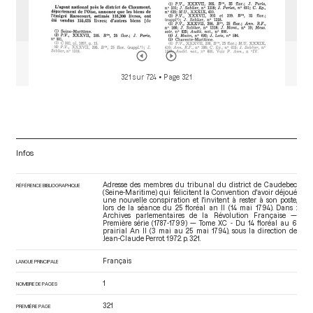
321 sur 724
• Page 321
Infos
Adresse des membres du tribunal du district de Caudebec
RÉFÉRENCE BIBLIOGRAPHIQUE
(Seine-Maritime) qui félicitent la Convention d'avoir déjoué
une nouvelle conspiration et l'invitent à rester à son poste,
lors de la séance du 25 floréal an II (14 mai 1794). Dans :
Archives parlementaires de la Révolution Française —
Première série (1787-1799) — Tome XC - Du 14 floréal au 6
prairial An II (3 mai au 25 mai 1794)
, sous la direction de
Jean-Claude Perrot. 1972. p. 321.
Français
LANGUE PRINCIPALE
1
NOMBRE DE PAGES
321
PREMIÈRE PAGE