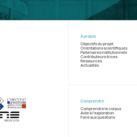
À propos
Objectifs du projet
Orientations scientifiques
Partenaires institutionnels
Contributeurs-trices
Ressources
Actualités
Menu
du
pied
de
Comprendre
page
Comprendre le corpus
Aide à l'exploration
Foire aux questions