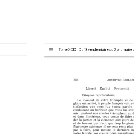
V
Tome XCIX - Du 18 vendémiaire au 2 brumaire an
i
s
u
a
l
i
s
e
u
r
M
i
r