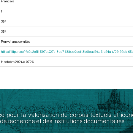
Français
1
354
354
Renvoi aux comités
https://iiif.persee.fr/b0e2cf11-597c-427d-8ac7-68bcc0acf13b/8cad94a3-a91a-4f09-92cb-
11 octobre 2024 à 07:26
ée pour la valorisation de corpus textuels et ic
de recherche et des institutions documentaires.