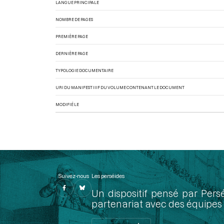
LANGUE PRINCIPALE
NOMBRE DE PAGES
PREMIÈRE PAGE
DERNIÈRE PAGE
TYPOLOGIE DOCUMENTAIRE
URI DU MANIFEST IIIF DU VOLUME CONTENANT LE DOCUMENT
MODIFIÉ LE
Suivez-nous
Les perséides
Un dispositif pensé par Pers
partenariat avec des équipes 