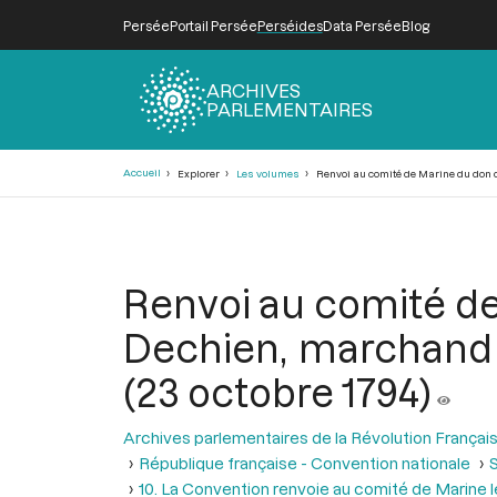
Persée
Portail Persée
Perséides
Data Persée
Blog
ARCHIVES
PARLEMENTAIRES
Fil
Accueil
Explorer
Les volumes
Renvoi au comité de Marine du don de
d'Ariane
Renvoi au comité de
Dechien, marchand à
(23 octobre 1794)
Archives parlementaires de la Révolution Françai
République française - Convention nationale
S
10. La Convention renvoie au comité de Marine 