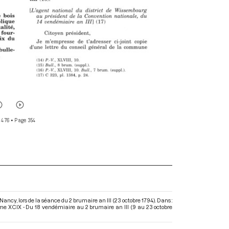
 476
• Page 354
ncy, lors de la séance du 2 brumaire an III (23 octobre 1794). Dans :
me XCIX - Du 18 vendémiaire au 2 brumaire an III (9 au 23 octobre