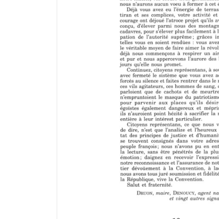
a
d
o
r