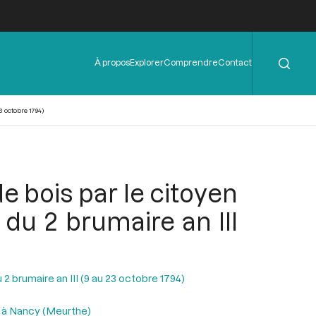
Rechercher
Menu
À propos
Explorer
Comprendre
Contact
de
l'en-
tête
 octobre 1794)
 bois par le citoyen
du 2 brumaire an III
2 brumaire an III (9 au 23 octobre 1794)
s à Nancy (Meurthe)