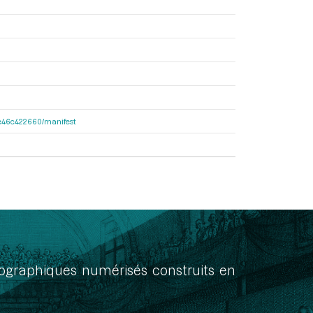
65e46c422660/manifest
onographiques numérisés construits en