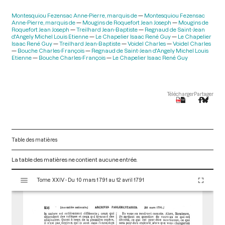
Montesquiou Fezensac Anne-Pierre, marquis de
Montesquiou Fezensac
Anne-Pierre, marquis de
Mougins de Roquefort Jean Joseph
Mougins de
Roquefort Jean Joseph
Treilhard Jean-Baptiste
Regnaud de Saint-Jean
d'Angely Michel Louis Etienne
Le Chapelier Isaac René Guy
Le Chapelier
Isaac René Guy
Treilhard Jean-Baptiste
Voidel Charles
Voidel Charles
Bouche Charles-François
Regnaud de Saint-Jean d'Angely Michel Louis
Etienne
Bouche Charles-François
Le Chapelier Isaac René Guy
Télécharger
Partager
Table des matières
La table des matières ne contient aucune entrée.
V
Tome XXIV - Du 10 mars 1791 au 12 avril 1791
i
s
u
a
l