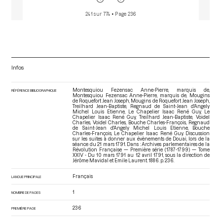
241 sur 774
• Page 236
Infos
Montesquiou Fezensac Anne-Pierre, marquis de,
RÉFÉRENCE BIBLIOGRAPHIQUE
Montesquiou Fezensac Anne-Pierre, marquis de, Mougins
de Roquefort Jean Joseph, Mougins de Roquefort Jean Joseph,
Treilhard Jean-Baptiste, Regnaud de Saint-Jean d'Angely
Michel Louis Etienne, Le Chapelier Isaac René Guy, Le
Chapelier Isaac René Guy, Treilhard Jean-Baptiste, Voidel
Charles, Voidel Charles, Bouche Charles-François, Regnaud
de Saint-Jean d'Angely Michel Louis Etienne, Bouche
Charles-François, Le Chapelier Isaac René Guy. Discussion
sur les suites à donner aux évènements de Douai, lors de la
séance du 21 mars 1791. Dans : Archives parlementaires de la
Révolution Française — Première série (1787-1799) — Tome
XXIV - Du 10 mars 1791 au 12 avril 1791
, sous la direction de
Jérôme Mavidal et Emile Laurent. 1886. p. 236.
Français
LANGUE PRINCIPALE
1
NOMBRE DE PAGES
236
PREMIÈRE PAGE