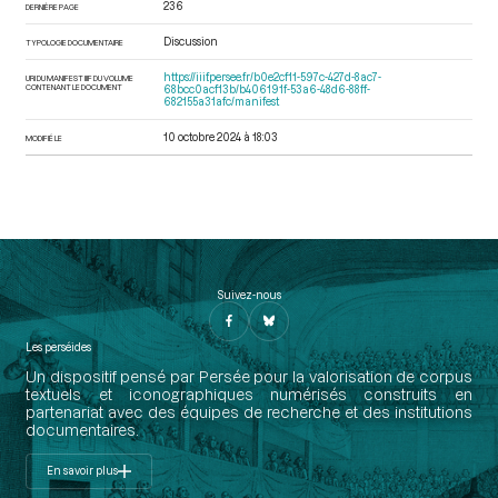
236
DERNIÈRE PAGE
Discussion
TYPOLOGIE DOCUMENTAIRE
https://iiif.persee.fr/b0e2cf11-597c-427d-8ac7-
URI DU MANIFEST IIIF DU VOLUME
CONTENANT LE DOCUMENT
68bcc0acf13b/b406191f-53a6-48d6-88ff-
682155a31afc/manifest
10 octobre 2024 à 18:03
MODIFIÉ LE
Suivez-nous
Les perséides
Un dispositif pensé par Persée pour la valorisation de corpus
textuels et iconographiques numérisés construits en
partenariat avec des équipes de recherche et des institutions
documentaires.
En savoir plus