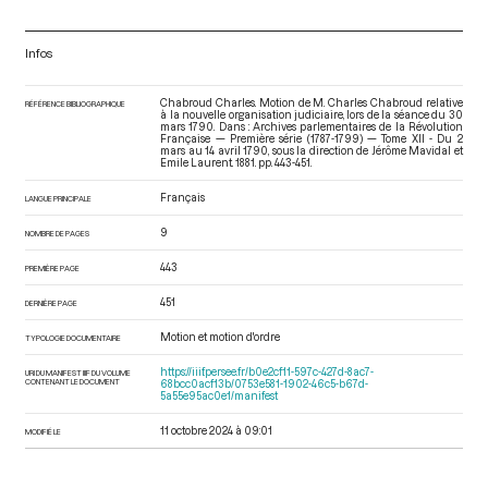
Infos
Chabroud Charles. Motion de M. Charles Chabroud relative
RÉFÉRENCE BIBLIOGRAPHIQUE
à la nouvelle organisation judiciaire, lors de la séance du 30
mars 1790. Dans : Archives parlementaires de la Révolution
Française — Première série (1787-1799) — Tome XII - Du 2
mars au 14 avril 1790
, sous la direction de Jérôme Mavidal et
Emile Laurent. 1881. pp. 443-451.
Français
LANGUE PRINCIPALE
9
NOMBRE DE PAGES
443
PREMIÈRE PAGE
451
DERNIÈRE PAGE
Motion et motion d'ordre
TYPOLOGIE DOCUMENTAIRE
https://iiif.persee.fr/b0e2cf11-597c-427d-8ac7-
URI DU MANIFEST IIIF DU VOLUME
CONTENANT LE DOCUMENT
68bcc0acf13b/0753e581-1902-46c5-b67d-
5a55e95ac0e1/manifest
11 octobre 2024 à 09:01
MODIFIÉ LE