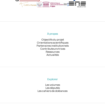
Menu
du
pied
À propos
de
page
Objectifs du projet
Orientations scientifiques
Partenaires institutionnels
Contributeurs-trices
Ressources
Actualités
Explorer
Les volumes
Les députés
Les cahiers de doléances