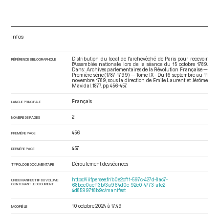
Infos
Distribution du local de l'archevêché de Paris pour recevoir
RÉFÉRENCE BIBLIOGRAPHIQUE
l'Assemblée nationale, lors de la séance du 15 octobre 1789.
Dans : Archives parlementaires de la Révolution Française —
Première série (1787-1799) — Tome IX - Du 16 septembre au 11
novembre 1789
, sous la direction de Emile Laurent et Jérôme
Mavidal. 1877. pp. 456-457.
Français
LANGUE PRINCIPALE
2
NOMBRE DE PAGES
456
PREMIÈRE PAGE
457
DERNIÈRE PAGE
Déroulement des séances
TYPOLOGIE DOCUMENTAIRE
https://iiif.persee.fr/b0e2cf11-597c-427d-8ac7-
URI DU MANIFEST IIIF DU VOLUME
CONTENANT LE DOCUMENT
68bcc0acf13b/3a964d0c-92c0-4773-a1e2-
4d8599718b9c/manifest
10 octobre 2024 à 17:49
MODIFIÉ LE