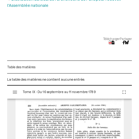
l'Assemblée nationale
Télécharger
Partager
Table des matières
La table des matières ne contient aucune entrée.
V
Tome IX - Du 16 septembre au 11 novembre 1789
i
s
u
a
l
i
s
e