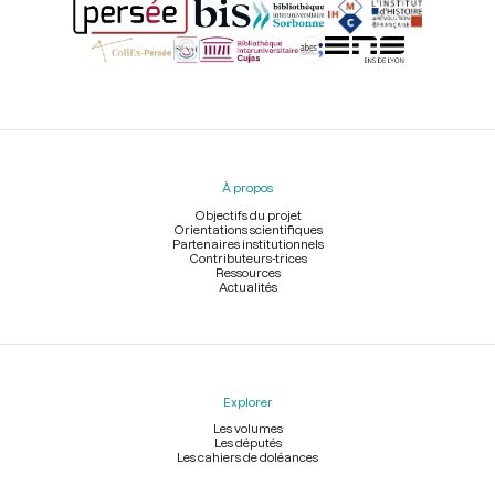
Menu
du
pied
À propos
de
page
Objectifs du projet
Orientations scientifiques
Partenaires institutionnels
Contributeurs-trices
Ressources
Actualités
Explorer
Les volumes
Les députés
Les cahiers de doléances