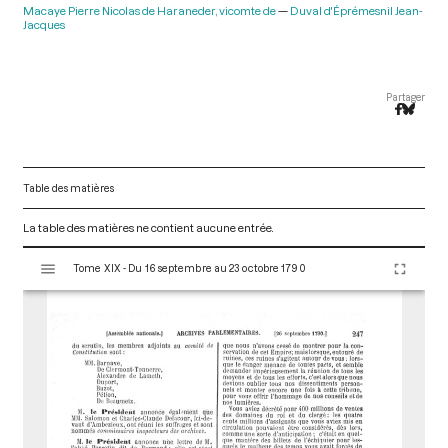
Macaye Pierre Nicolas de Haraneder, vicomte de
Duval d'Éprémesnil Jean-
Jacques
Partager
Table des matières
La table des matières ne contient aucune entrée.
V
Tome XIX - Du 16 septembre au 23 octobre 1790
i
s
u
a
l
i
s
e
u
r