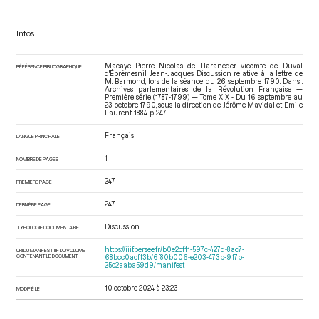
Infos
Macaye Pierre Nicolas de Haraneder, vicomte de, Duval
RÉFÉRENCE BIBLIOGRAPHIQUE
d'Éprémesnil Jean-Jacques. Discussion relative à la lettre de
M. Barmond, lors de la séance du 26 septembre 1790. Dans :
Archives parlementaires de la Révolution Française —
Première série (1787-1799) — Tome XIX - Du 16 septembre au
23 octobre 1790
, sous la direction de Jérôme Mavidal et Emile
Laurent. 1884. p. 247.
Français
LANGUE PRINCIPALE
1
NOMBRE DE PAGES
247
PREMIÈRE PAGE
247
DERNIÈRE PAGE
Discussion
TYPOLOGIE DOCUMENTAIRE
https://iiif.persee.fr/b0e2cf11-597c-427d-8ac7-
URI DU MANIFEST IIIF DU VOLUME
CONTENANT LE DOCUMENT
68bcc0acf13b/6f80b006-e203-473b-917b-
25c2aaba59d9/manifest
10 octobre 2024 à 23:23
MODIFIÉ LE