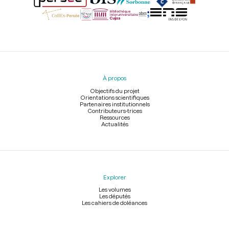
Menu
du
pied
À propos
de
page
Objectifs du projet
Orientations scientifiques
Partenaires institutionnels
Contributeurs-trices
Ressources
Actualités
Explorer
Les volumes
Les députés
Les cahiers de doléances