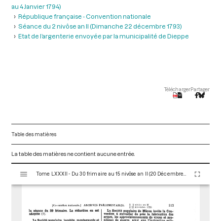
au 4 Janvier 1794)
République française - Convention nationale
Séance du 2 nivôse an II (Dimanche 22 décembre 1793)
Etat de l’argenterie envoyée par la municipalité de Dieppe
Télécharger
Partager
Table des matières
La table des matières ne contient aucune entrée.
V
Tome LXXXII - Du 30 frimaire au 15 nivôse an II (20 Décembre 1793 au 4 Janvier 1794)
i
s
u
a
l