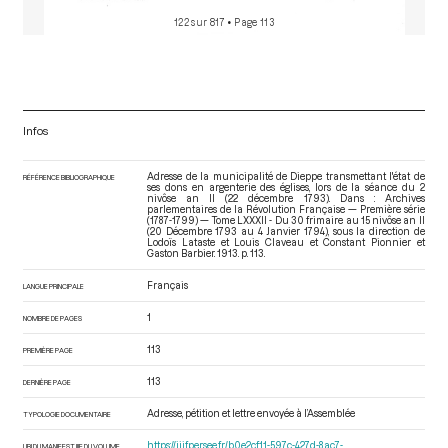
122 sur 817
• Page 113
Infos
Adresse de la municipalité de Dieppe transmettant l'état de
RÉFÉRENCE BIBLIOGRAPHIQUE
ses dons en argenterie des églises, lors de la séance du 2
nivôse an II (22 décembre 1793). Dans : Archives
parlementaires de la Révolution Française — Première série
(1787-1799) — Tome LXXXII - Du 30 frimaire au 15 nivôse an II
(20 Décembre 1793 au 4 Janvier 1794)
, sous la direction de
Lodoïs Lataste et Louis Claveau et Constant Pionnier et
Gaston Barbier. 1913. p. 113.
Français
LANGUE PRINCIPALE
1
NOMBRE DE PAGES
113
PREMIÈRE PAGE
113
DERNIÈRE PAGE
Adresse, pétition et lettre envoyée à l’Assemblée
TYPOLOGIE DOCUMENTAIRE
https://iiif.persee.fr/b0e2cf11-597c-427d-8ac7-
URI DU MANIFEST IIIF DU VOLUME