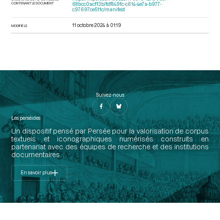
CONTENANT LE DOCUMENT
68bcc0acf13b/fdf849fc-c614-4e7a-b977-
c97697ce511c/manifest
11 octobre 2024 à 01:19
MODIFIÉ LE
Suivez-nous
Les perséides
Un dispositif pensé par Persée pour la valorisation de corpus
textuels et iconographiques numérisés construits en
partenariat avec des équipes de recherche et des institutions
documentaires.
En savoir plus