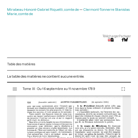
Mirabeau Honoré-Gabriel Riquetti, comte de
Clermont-Tonnerre Stanislas
Marie, comte de
Télécharger
Partager
Table des matières
La table des matières ne contient aucune entrée.
V
Tome IX - Du 16 septembre au 11 novembre 1789
i
s
u
a
l
i
s
e
u