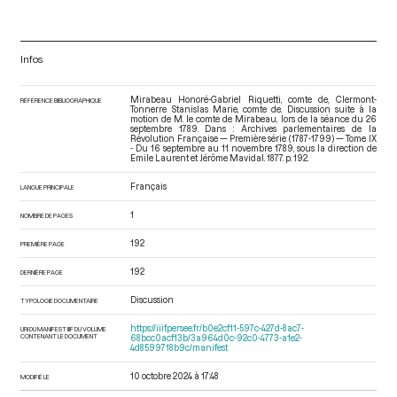
Infos
Mirabeau Honoré-Gabriel Riquetti, comte de, Clermont-
RÉFÉRENCE BIBLIOGRAPHIQUE
Tonnerre Stanislas Marie, comte de. Discussion suite à la
motion de M. le comte de Mirabeau, lors de la séance du 26
septembre 1789. Dans : Archives parlementaires de la
Révolution Française — Première série (1787-1799) — Tome IX
- Du 16 septembre au 11 novembre 1789
, sous la direction de
Emile Laurent et Jérôme Mavidal. 1877. p. 192.
Français
LANGUE PRINCIPALE
1
NOMBRE DE PAGES
192
PREMIÈRE PAGE
192
DERNIÈRE PAGE
Discussion
TYPOLOGIE DOCUMENTAIRE
https://iiif.persee.fr/b0e2cf11-597c-427d-8ac7-
URI DU MANIFEST IIIF DU VOLUME
CONTENANT LE DOCUMENT
68bcc0acf13b/3a964d0c-92c0-4773-a1e2-
4d8599718b9c/manifest
10 octobre 2024 à 17:48
MODIFIÉ LE