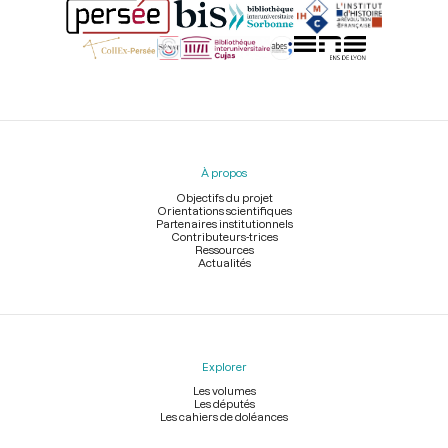
Menu
du
pied
À propos
de
page
Objectifs du projet
Orientations scientifiques
Partenaires institutionnels
Contributeurs-trices
Ressources
Actualités
Explorer
Les volumes
Les députés
Les cahiers de doléances