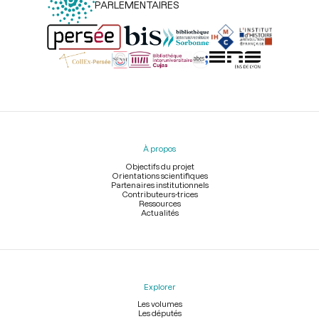
PARLEMENTAIRES
Menu
du
pied
À propos
de
page
Objectifs du projet
Orientations scientifiques
Partenaires institutionnels
Contributeurs-trices
Ressources
Actualités
Explorer
Les volumes
Les députés