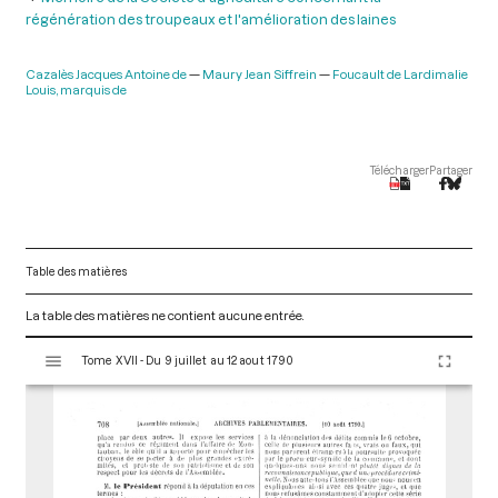
régénération des troupeaux et l'amélioration des laines
Cazalès Jacques Antoine de
Maury Jean Siffrein
Foucault de Lardimalie
Louis, marquis de
Télécharger
Partager
Table des matières
La table des matières ne contient aucune entrée.
V
Tome XVII - Du 9 juillet au 12 aout 1790
i
s
u
a
l
i
s