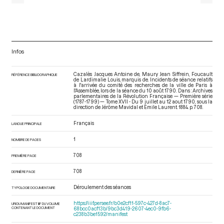
Infos
Cazalès Jacques Antoine de, Maury Jean Siffrein, Foucault
RÉFÉRENCE BIBLIOGRAPHIQUE
de Lardimalie Louis, marquis de. Incidents de séance relatifs
à l'arrivée du comité des recherches de la ville de Paris à
l'Assemblée, lors de la séance du 10 août 1790. Dans : Archives
parlementaires de la Révolution Française — Première série
(1787-1799) — Tome XVII - Du 9 juillet au 12 aout 1790
, sous la
direction de Jérôme Mavidal et Emile Laurent. 1884. p. 708.
Français
LANGUE PRINCIPALE
1
NOMBRE DE PAGES
708
PREMIÈRE PAGE
708
DERNIÈRE PAGE
Déroulement des séances
TYPOLOGIE DOCUMENTAIRE
https://iiif.persee.fr/b0e2cf11-597c-427d-8ac7-
URI DU MANIFEST IIIF DU VOLUME
CONTENANT LE DOCUMENT
68bcc0acf13b/9bc3d419-2607-4ec0-9fb6-
c238b3be1592/manifest