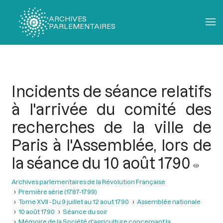
ARCHIVES
PARLEMENTAIRES
Fil
d'Ariane
Incidents de séance relatifs
à l'arrivée du comité des
recherches de la ville de
Paris à l'Assemblée, lors de
la séance du 10 août 1790
Archives parlementaires de la Révolution Française
Première série (1787-1799)
Tome XVII - Du 9 juillet au 12 aout 1790
Assemblée nationale
10 août 1790
Séance du soir
Mémoire de la Société d'agriculture concernant la