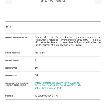
351 sur 799
• Page 348
Infos
Séance de nuit. Dans : Archives parlementaires de la
RÉFÉRENCE BIBLIOGRAPHIQUE
Révolution Française — Première série (1787-1799) — Tome IX
- Du 16 septembre au 11 novembre 1789
, sous la direction de
Emile Laurent et Jérôme Mavidal. 1877. p. 348.
Français
LANGUE PRINCIPALE
1
NOMBRE DE PAGES
348
PREMIÈRE PAGE
348
DERNIÈRE PAGE
https://iiif.persee.fr/b0e2cf11-597c-427d-8ac7-
URI DU MANIFEST IIIF DU VOLUME
CONTENANT LE DOCUMENT
68bcc0acf13b/3a964d0c-92c0-4773-a1e2-
4d8599718b9c/manifest
10 octobre 2024 à 17:47
MODIFIÉ LE