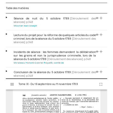
Table des matières
Séance de nuit du 5 octobre 1789
[Déroulement des
séances]
p.348
Mounier Jean Joseph
Lecture du projet pour la réforme de quelques articles du code
criminel, lors de la séance du 5 octobre 1789
[Déroulement des
séances]
p.348
Incidents de séance : les femmes demandent la délibération
sur les grains et non la jurisprudence criminelle, lors de la
séance du 5 octobre 1789
[Déroulement des séances]
p.348
Mirabeau Honoré-Gabriel Riquetti, comte de
Conclusion de la séance du 5 octobre 1789
[Déroulement des
séances]
p.348
Mounier Jean Joseph
V
Tome IX - Du 16 septembre au 11 novembre 1789
i
s
u
a
l
i