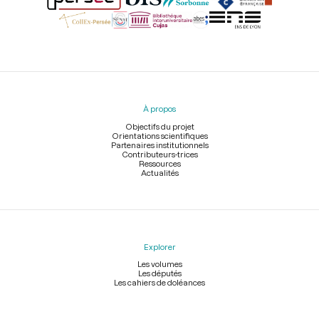
Menu
du
pied
À propos
de
page
Objectifs du projet
Orientations scientifiques
Partenaires institutionnels
Contributeurs-trices
Ressources
Actualités
Explorer
Les volumes
Les députés
Les cahiers de doléances