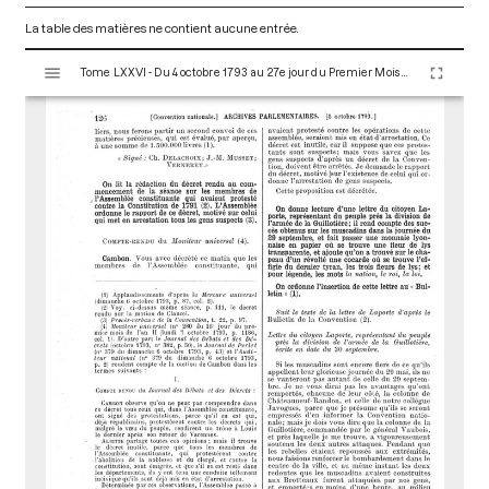
La table des matières ne contient aucune entrée.
V
Tome LXXVI - Du 4 octobre 1793 au 27e jour du Premier Mois de l'An II (Vendredi 18 Octobre 1793)
i
s
u
a
l
i
s
e
u
r
M
i
r
a
d
o
r