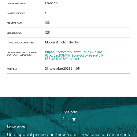
Français
LANGUE PRINCIPALE
1
NOMBRE DE PAGES
126
PREMIÈRE PAGE
126
DERNIÈRE PAGE
Motion et motion d'ordre
TYPOLOGIE DOCUMENTAIRE
https://iiif.persee.fr/b0e2cf11-597c-427d-8ac7-
URI DU MANIFEST IIIF DU VOLUME
CONTENANT LE DOCUMENT
68bcc0acf13b/757195c2-6c2b-49ae-a404-
563a8313b082/manifest
28 novembre 2025 à 11:05
MODIFIÉ LE
Suivez-nous
Les perséides
Un dispositif pensé par Persée pour la valorisation de corpus