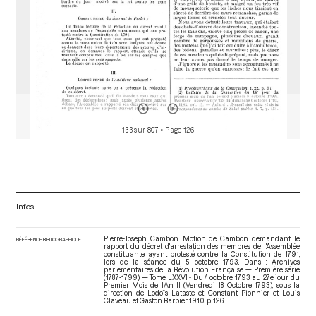
133 sur 807
• Page 126
Infos
Pierre-Joseph Cambon. Motion de Cambon demandant le
RÉFÉRENCE BIBLIOGRAPHIQUE
rapport du décret d'arrestation des membres de l'Assemblée
constituante ayant protesté contre la Constitution de 1791,
lors de la séance du 5 octobre 1793. Dans : Archives
parlementaires de la Révolution Française — Première série
(1787-1799) — Tome LXXVI - Du 4 octobre 1793 au 27e jour du
Premier Mois de l'An II (Vendredi 18 Octobre 1793)
, sous la
direction de Lodoïs Lataste et Constant Pionnier et Louis
Claveau et Gaston Barbier. 1910. p. 126.