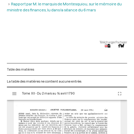
Rapport par M. le marquis de Montesquiou, sur le mémoire du
ministre des finances, lu dans la séance du 6 mars
Télécharger
Partager
Table des matières
La table des matières ne contient aucune entrée.
V
Tome XII - Du 2 mars au 14 avril 1790
i
s
u
a
l
i
s