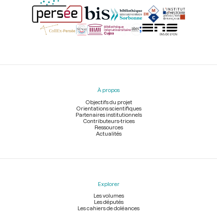
Menu
du
pied
À propos
de
page
Objectifs du projet
Orientations scientifiques
Partenaires institutionnels
Contributeurs-trices
Ressources
Actualités
Explorer
Les volumes
Les députés
Les cahiers de doléances