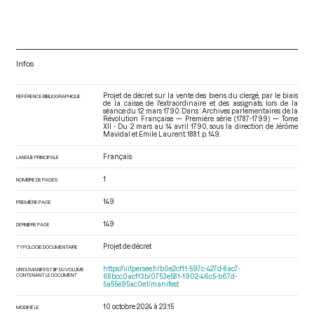
Infos
Projet de décret sur la vente des biens du clergé, par le biais
RÉFÉRENCE BIBLIOGRAPHIQUE
de la caisse de l'extraordinaire et des assignats, lors de la
séance du 12 mars 1790. Dans : Archives parlementaires de la
Révolution Française — Première série (1787-1799) — Tome
XII - Du 2 mars au 14 avril 1790
, sous la direction de Jérôme
Mavidal et Emile Laurent. 1881. p. 149.
Français
LANGUE PRINCIPALE
1
NOMBRE DE PAGES
149
PREMIÈRE PAGE
149
DERNIÈRE PAGE
Projet de décret
TYPOLOGIE DOCUMENTAIRE
https://iiif.persee.fr/b0e2cf11-597c-427d-8ac7-
URI DU MANIFEST IIIF DU VOLUME
CONTENANT LE DOCUMENT
68bcc0acf13b/0753e581-1902-46c5-b67d-
5a55e95ac0e1/manifest
10 octobre 2024 à 23:15
MODIFIÉ LE