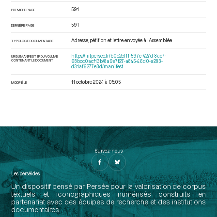
591
PREMIÈRE PAGE
591
DERNIÈRE PAGE
Adresse, pétition et lettre envoyée à l’Assemblée
TYPOLOGIE DOCUMENTAIRE
https://iiif.persee.fr/b0e2cf11-597c-427d-8ac7-
URI DU MANIFEST IIIF DU VOLUME
CONTENANT LE DOCUMENT
68bcc0acf13b/8a9e7f27-a845-46d0-a283-
d31af6277e3d/manifest
11 octobre 2024 à 05:05
MODIFIÉ LE
Suivez-nous
Les perséides
Un dispositif pensé par Persée pour la valorisation de corpus
textuels et iconographiques numérisés construits en
partenariat avec des équipes de recherche et des institutions
documentaires.