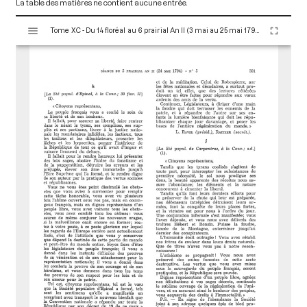
La table des matières ne contient aucune entrée.
V
Tome XC - Du 14 floréal au 6 prairial An II (3 mai au 25 mai 1794)
i
s
u
a
l
i
s
e
u
r
M
i
r
a
d
o
r