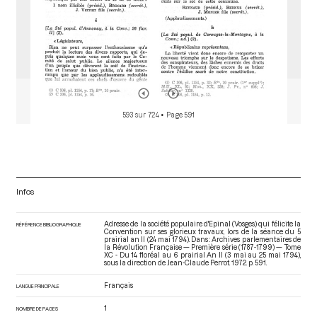
593 sur 724
• Page 591
Infos
Adresse de la société populaire d'Epinal (Vosges) qui félicite la
RÉFÉRENCE BIBLIOGRAPHIQUE
Convention sur ses glorieux travaux, lors de la séance du 5
prairial an II (24 mai 1794). Dans : Archives parlementaires de
la Révolution Française — Première série (1787-1799) — Tome
XC - Du 14 floréal au 6 prairial An II (3 mai au 25 mai 1794)
,
sous la direction de Jean-Claude Perrot. 1972. p. 591.
Français
LANGUE PRINCIPALE
1
NOMBRE DE PAGES