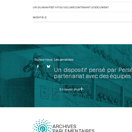
URI DU MANIFEST IIIF DU VOLUME CONTENANT LE DOCUMENT
MODIFIÉ LE
Suivez-nous
Les perséides
Un dispositif pensé par Pers
partenariat avec des équipes 
En savoir plus
ARCHIVES
PARLEMENTAIRES