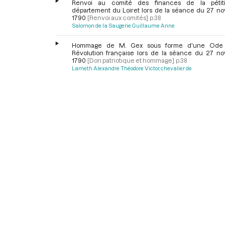
Renvoi au comité des finances de la pétit
département du Loiret lors de la séance du 27 n
1790
[Renvoi aux comités]
p.38
Salomon de la Saugerie Guillaume Anne
Hommage de M. Gex sous forme d'une Ode 
Révolution française lors de la séance du 27 n
1790
[Don patriotique et hommage]
p.38
Lameth Alexandre Théodore Victor, chevalier de