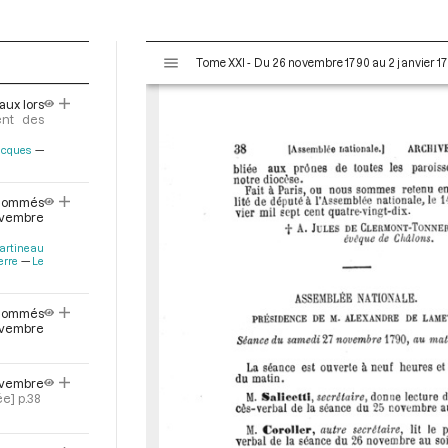
V
Tome XXI - Du 26 novembre 1790 au 2 janvier 17
i
s
aux lors
u
ent des
a
Jacques
l
i
s
 nommés
e
vembre
u
artineau
r
erre
Le
M
i
nommés
r
vembre
a
d
novembre
o
ée]
p.38
r