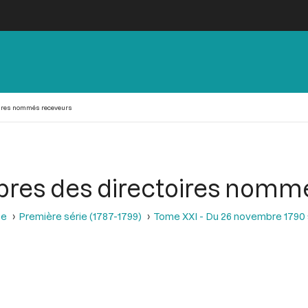
oires nommés receveurs
bres des directoires nomm
se
Première série (1787-1799)
Tome XXI - Du 26 novembre 1790 a