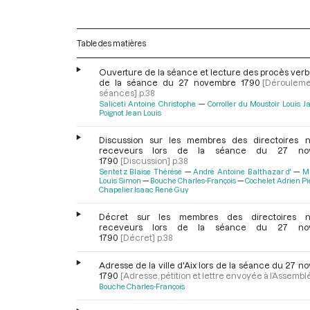
Table des matières
Ouverture de la séance et lecture des procès verb
de la séance du 27 novembre 1790
[Déroulem
séances]
p.38
Saliceti Antoine Christophe
Corroller du Moustoir Louis 
Poignot Jean Louis
Discussion sur les membres des directoires
receveurs lors de la séance du 27 no
1790
[Discussion]
p.38
Sentetz Blaise Thérése
André Antoine Balthazar d'
M
Louis Simon
Bouche Charles-François
Cochelet Adrien Pi
Chapelier Isaac René Guy
Décret sur les membres des directoires 
receveurs lors de la séance du 27 no
1790
[Décret]
p.38
Adresse de la ville d'Aix lors de la séance du 27 
1790
[Adresse, pétition et lettre envoyée à l’Assembl
Bouche Charles-François