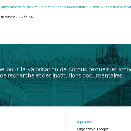
https://iiif.persee.fr/b0e2cf11-597c-427d-8ac7-68bcc0acf13b/85473df1-325b-442d-8f3a-74
10 octobre 2024 à 18:02
ée pour la valorisation de corpus textuels et ic
de recherche et des institutions documentaires.
À propos
Objectifs du projet