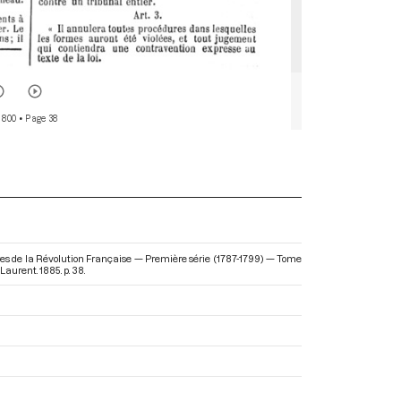
 800
• Page 38
es de la Révolution Française — Première série (1787-1799) — Tome
Laurent. 1885. p. 38.