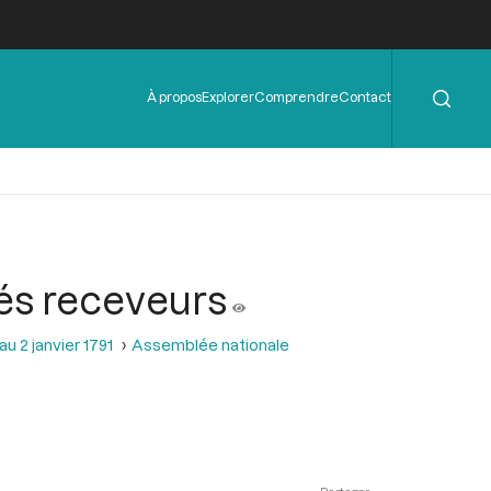
Rechercher
Menu
À propos
Explorer
Comprendre
Contact
de
l'en-
tête
és receveurs
u 2 janvier 1791
Assemblée nationale