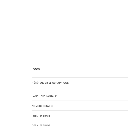
Infos
RÉFÉRENCE BIBLIOGRAPHIQUE
LANGUE PRINCIPALE
NOMBRE DE PAGES
PREMIÈRE PAGE
DERNIÈRE PAGE