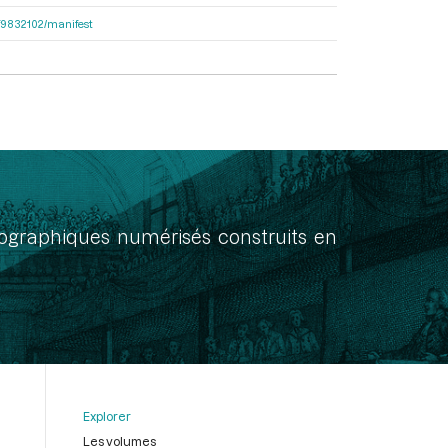
bcf9832102/manifest
onographiques numérisés construits en
Explorer
Les volumes