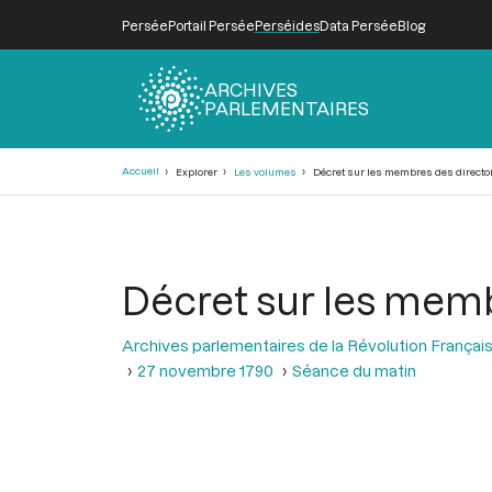
Persée
Portail Persée
Perséides
Data Persée
Blog
ARCHIVES
PARLEMENTAIRES
Fil
Accueil
Explorer
Les volumes
Décret sur les membres des direct
d'Ariane
Décret sur les mem
Archives parlementaires de la Révolution Françai
27 novembre 1790
Séance du matin