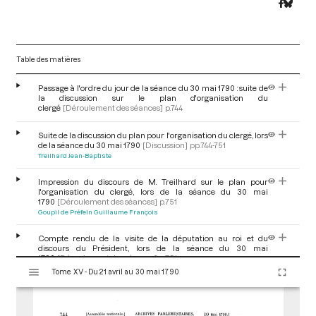
Table des matières
Passage à l'ordre du jour de la séance du 30 mai 1790 : suite de
la discussion sur le plan d'organisation du
clergé
[Déroulement des séances]
p.744
Suite de la discussion du plan pour l'organisation du clergé, lors
de la séance du 30 mai 1790
[Discussion]
pp.744-751
Treilhard Jean-Baptiste
Impression du discours de M. Treilhard sur le plan pour
l'organisation du clergé, lors de la séance du 30 mai
1790
[Déroulement des séances]
p.751
Goupil de Préfeln Guillaume François
Compte rendu de la visite de la députation au roi et du
discours du Président, lors de la séance du 30 mai
1790
[Déroulement des séances]
p.751
V
Briois de Beaumetz Bon-Albert
Tome XV - Du 21 avril au 30 mai 1790
i
s
Réponse du roi au discours du Président, à la tête de la
u
députation envoyée lors de la séance du 30 mai 1790
[Arrêt,
correspondance et discours du Roi]
p.751