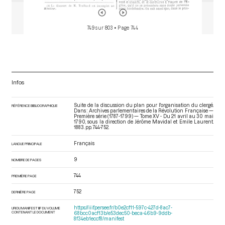
749 sur 803
• Page 744
Infos
Suite de la discussion du plan pour l'organisation du clergé.
RÉFÉRENCE BIBLIOGRAPHIQUE
Dans : Archives parlementaires de la Révolution Française —
Première série (1787-1799) — Tome XV - Du 21 avril au 30 mai
1790
, sous la direction de Jérôme Mavidal et Emile Laurent.
1883. pp. 744-752.
Français
LANGUE PRINCIPALE
9
NOMBRE DE PAGES
744
PREMIÈRE PAGE
752
DERNIÈRE PAGE
https://iiif.persee.fr/b0e2cf11-597c-427d-8ac7-
URI DU MANIFEST IIIF DU VOLUME
CONTENANT LE DOCUMENT
68bcc0acf13b/e53dec50-beca-46b9-9ddb-
8f34eb1eccf8/manifest