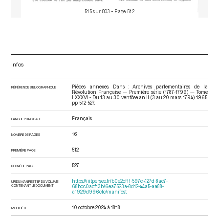
515 sur 803
• Page 512
Infos
Pièces annexes. Dans : Archives parlementaires de la
RÉFÉRENCE BIBLIOGRAPHIQUE
Révolution Française — Première série (1787-1799) — Tome
LXXXVI - Du 13 au 30 ventôse an II (3 au 20 mars 1794)
. 1965.
pp. 512-527.
Français
LANGUE PRINCIPALE
16
NOMBRE DE PAGES
512
PREMIÈRE PAGE
527
DERNIÈRE PAGE
https://iiif.persee.fr/b0e2cf11-597c-427d-8ac7-
URI DU MANIFEST IIIF DU VOLUME
CONTENANT LE DOCUMENT
68bcc0acf13b/6ea7523a-8d12-44a5-aa88-
a1929d996cfc/manifest
10 octobre 2024 à 18:18
MODIFIÉ LE