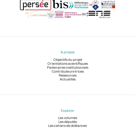
Menu
du
pied
À propos
de
page
Objectifs du projet
Orientations scientifiques
Partenaires institutionnels
Contributeurs-trices
Ressources
Actualités
Explorer
Les volumes
Les députés
Les cahiers de doléances