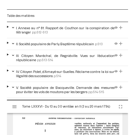
Table des matières
I. Annexe au n° 81. Rapport de Couthon sur la conspiration de
l’étranger
pp.512-513
II. Société populaire de Parly. Baptême républicain
p.513
III. Citoyen Maréchal, de Regniéville. Vues sur l’éducation
républicaine
pp.513-514
IV. Citoyen Polet, d’Amayé-sur-Suelles. Réclame contre la loi sur
l’égalité des successions
p.514
V. Société populaire de Bacqueville. Demande des mesures
pour éviter les vols de moutons par les bergers
pp.514-515
V
VI. Société populaire d’Avesnes. Signale que des cultivateurs
Tome LXXXVI - Du 13 au 30 ventôse an II (3 au 20 mars 1794)
i
abandonnent leurs instruments aratoires
p.515
s
u
VII. Citoyen Bresion. Présente un système de
métaphysique
pp.515-519
a
l