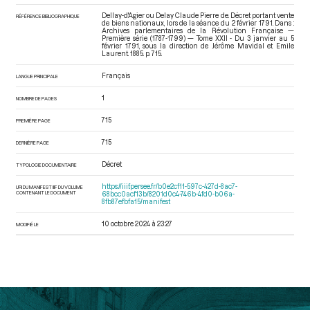
Dellay-d'Agier ou Delay Claude Pierre de. Décret portant vente
RÉFÉRENCE BIBLIOGRAPHIQUE
de biens nationaux, lors de la séance du 2 février 1791. Dans :
Archives parlementaires de la Révolution Française —
Première série (1787-1799) — Tome XXII - Du 3 janvier au 5
février 1791
, sous la direction de Jérôme Mavidal et Emile
Laurent. 1885. p. 715.
Français
LANGUE PRINCIPALE
1
NOMBRE DE PAGES
715
PREMIÈRE PAGE
715
DERNIÈRE PAGE
Décret
TYPOLOGIE DOCUMENTAIRE
https://iiif.persee.fr/b0e2cf11-597c-427d-8ac7-
URI DU MANIFEST IIIF DU VOLUME
CONTENANT LE DOCUMENT
68bcc0acf13b/8201d0c4-746b-4fd0-b06a-
8fb87efbfa15/manifest
10 octobre 2024 à 23:27
MODIFIÉ LE