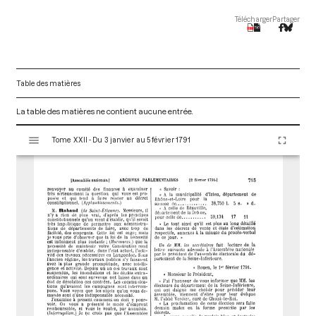
Télécharger
Partager
Table des matières
La table des matières ne contient aucune entrée.
V
Tome XXII - Du 3 janvier au 5 février 1791
i
s
u
a
l
i
s
e
u
r
M
i
r