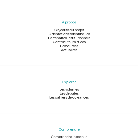
Menu
du
pied
À propos
de
page
Objectifs du projet
Orientations scientifiques
Partenaires institutionnels
Contributeurs-trices
Ressources
Actualités
Explorer
Les volumes
Les députés
Les cahiers de doléances
Comprendre
Comprendre le corpus