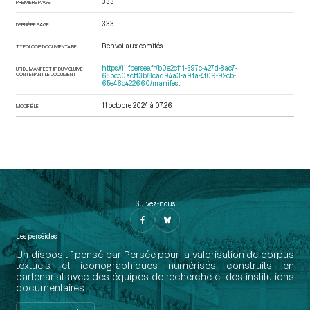
333
PREMIÈRE PAGE
333
DERNIÈRE PAGE
Renvoi aux comités
TYPOLOGIE DOCUMENTAIRE
https://iiif.persee.fr/b0e2cf11-597c-427d-8ac7-
URI DU MANIFEST IIIF DU VOLUME
CONTENANT LE DOCUMENT
68bcc0acf13b/8cad94a3-a91a-4f09-92cb-
65e46c422660/manifest
11 octobre 2024 à 07:26
MODIFIÉ LE
Suivez-nous
Les perséides
Un dispositif pensé par Persée pour la valorisation de corpus
textuels et iconographiques numérisés construits en
partenariat avec des équipes de recherche et des institutions
documentaires.