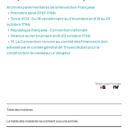
Archives parlementaires de la Révolution Française
Première série (1787-1799)
Tome XCIX - Du 18 vendémiaire au 2 brumaire an III (9 au 23
octobre 1794)
République française - Convention nationale
Séance du 1er brumaire an III (22 octobre 1794)
10. La Convention renvoie au comité des Finances le don
adressé par le conseil général de Troyes (Aube) pour la
construction du vaisseau Le Vengeur
Télécharger
Partager
Table des matières
La table des matières ne contient aucune entrée.