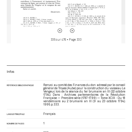
335 sur 476
• Page 333
Infos
Renvoi au comité des Finances du don adressé par le conseil
RÉFÉRENCE BIBLIOGRAPHIQUE
général de Troyes (Aube) pour la construction du vaisseau Le
Vengeur, lors de la séance du 1er brumaire an III (22 octobre
1794). Dans : Archives parlementaires de la Révolution
Française — Première série (1787-1799) — Tome XCIX - Du 18
vendémiaire au 2 brumaire an III (9 au 23 octobre 1794)
.
1995. p. 333.
Français
LANGUE PRINCIPALE
1
NOMBRE DE PAGES