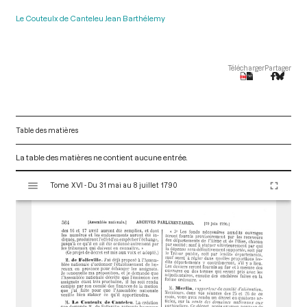
Le Couteulx de Canteleu Jean Barthélemy
Télécharger
Partager
Table des matières
La table des matières ne contient aucune entrée.
V
Tome XVI - Du 31 mai au 8 juillet 1790
i
s
u
a
l
i
s
e
u