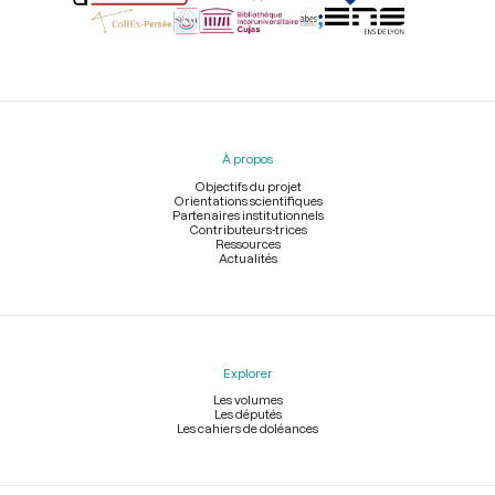
Menu
du
pied
À propos
de
page
Objectifs du projet
Orientations scientifiques
Partenaires institutionnels
Contributeurs-trices
Ressources
Actualités
Explorer
Les volumes
Les députés
Les cahiers de doléances