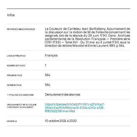
Infos
Le Couteulx de Canteleu Jean Barthélemy. Ajournement de
RÉFÉRENCE BIBLIOGRAPHIQUE
la discussion sur la motion de M. de Folleville concernant les
assignats, lors de la séance du 29 juin 1790. Dans : Archives
parlementaires de la Révolution Française — Première série
(1787-1799) — Tome XVI - Du 31 mai au 8 juillet 1790
, sous la
direction de Jérôme Mavidal et Emile Laurent. 1883. p. 564.
Français
LANGUE PRINCIPALE
1
NOMBRE DE PAGES
564
PREMIÈRE PAGE
564
DERNIÈRE PAGE
Déroulement des séances
TYPOLOGIE DOCUMENTAIRE
https://iiif.persee.fr/b0e2cf11-597c-427d-8ac7-
URI DU MANIFEST IIIF DU VOLUME
CONTENANT LE DOCUMENT
68bcc0acf13b/8fdccad6-60d4-436a-a328-
f8f821d22158/manifest
10 octobre 2024 à 23:20
MODIFIÉ LE