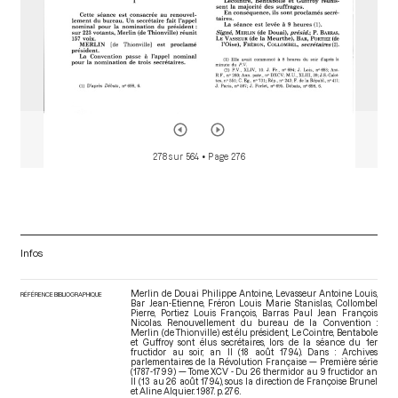
278 sur 564
• Page 276
Infos
Merlin de Douai Philippe Antoine, Levasseur Antoine Louis,
RÉFÉRENCE BIBLIOGRAPHIQUE
Bar Jean-Etienne, Fréron Louis Marie Stanislas, Collombel
Pierre, Portiez Louis François, Barras Paul Jean François
Nicolas. Renouvellement du bureau de la Convention :
Merlin (de Thionville) est élu président, Le Cointre, Bentabole
et Guffroy sont élus secrétaires, lors de la séance du 1er
fructidor au soir, an II (18 août 1794). Dans : Archives
parlementaires de la Révolution Française — Première série
(1787-1799) — Tome XCV - Du 26 thermidor au 9 fructidor an
II (13 au 26 août 1794)
, sous la direction de Françoise Brunel
et Aline Alquier. 1987. p. 276.