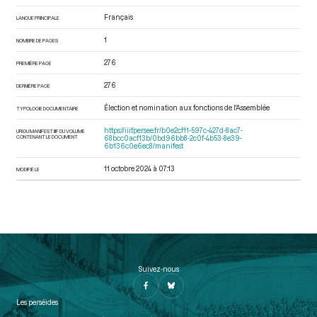
Français
LANGUE PRINCIPALE
1
NOMBRE DE PAGES
276
PREMIÈRE PAGE
276
DERNIÈRE PAGE
Élection et nomination aux fonctions de l'Assemblée
TYPOLOGIE DOCUMENTAIRE
https://iiif.persee.fr/b0e2cf11-597c-427d-8ac7-
URI DU MANIFEST IIIF DU VOLUME
CONTENANT LE DOCUMENT
68bcc0acf13b/0bd96bb8-2c0f-4b53-8e39-
6b136c0e6ec8/manifest
11 octobre 2024 à 07:13
MODIFIÉ LE
Suivez-nous
Les perséides