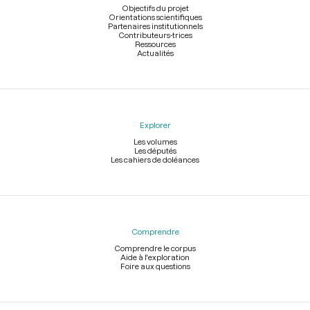
page
Objectifs du projet
Orientations scientifiques
Partenaires institutionnels
Contributeurs-trices
Ressources
Actualités
Explorer
Les volumes
Les députés
Les cahiers de doléances
Comprendre
Comprendre le corpus
Aide à l'exploration
Foire aux questions