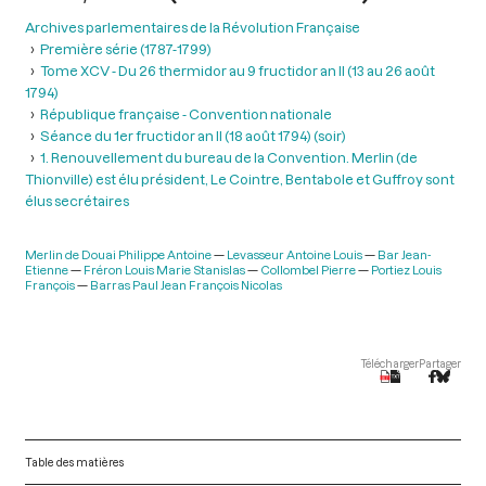
Archives parlementaires de la Révolution Française
Première série (1787-1799)
Tome XCV - Du 26 thermidor au 9 fructidor an II (13 au 26 août
1794)
République française - Convention nationale
Séance du 1er fructidor an II (18 août 1794) (soir)
1. Renouvellement du bureau de la Convention. Merlin (de
Thionville) est élu président, Le Cointre, Bentabole et Guffroy sont
élus secrétaires
Merlin de Douai Philippe Antoine
Levasseur Antoine Louis
Bar Jean-
Etienne
Fréron Louis Marie Stanislas
Collombel Pierre
Portiez Louis
François
Barras Paul Jean François Nicolas
Télécharger
Partager
Table des matières