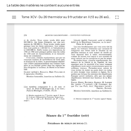
La table des matières ne contient aucune entrée.
V
Tome XCV - Du 26 thermidor au 9 fructidor an II (13 au 26 août 1794)
i
s
u
a
l
i
s
e
u
r
M
i
r
a
d
o
r