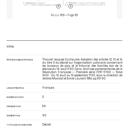
94 sur 809
• Page 89
Infos
Thouret Jacques Guillaume. Adoption des articles 12, 13 et 14
RÉFÉRENCE BIBLIOGRAPHIQUE
du titre X du décret sur l'organisation judiciaire, concernant
les bureaux de paix et le tribunal des familles, lors de la
séance du 16 aout 1790. Dans : Archives parlementaires de la
Révolution Française — Première série (1787-1799) — Tome
XVIII - Du 12 aout au 15 septembre 1790
, sous la direction de
Jérôme Mavidal et Emile Laurent. 1884. pp. 89-90.
Français
LANGUE PRINCIPALE
2
NOMBRE DE PAGES
89
PREMIÈRE PAGE
90
DERNIÈRE PAGE
Décret
TYPOLOGIE DOCUMENTAIRE