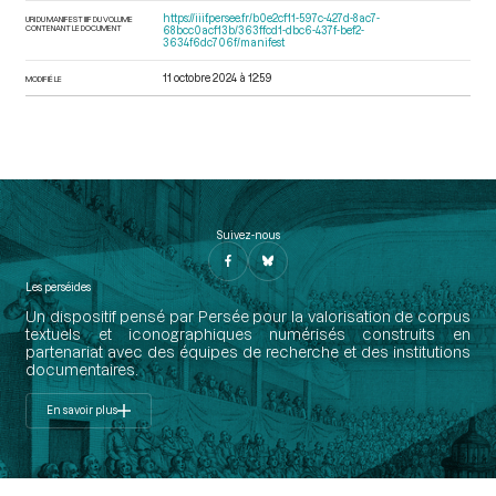
https://iiif.persee.fr/b0e2cf11-597c-427d-8ac7-
URI DU MANIFEST IIIF DU VOLUME
CONTENANT LE DOCUMENT
68bcc0acf13b/363ffcd1-dbc6-437f-bef2-
3634f6dc706f/manifest
11 octobre 2024 à 12:59
MODIFIÉ LE
Suivez-nous
Les perséides
Un dispositif pensé par Persée pour la valorisation de corpus
textuels et iconographiques numérisés construits en
partenariat avec des équipes de recherche et des institutions
documentaires.
En savoir plus