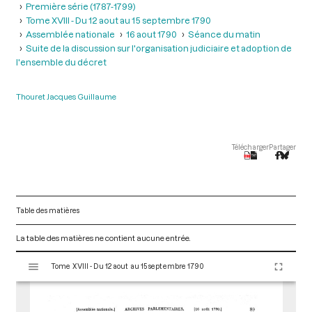
Première série (1787-1799)
Tome XVIII - Du 12 aout au 15 septembre 1790
Assemblée nationale
16 aout 1790
Séance du matin
Suite de la discussion sur l'organisation judiciaire et adoption de
l'ensemble du décret
Thouret Jacques Guillaume
Télécharger
Partager
Table des matières
La table des matières ne contient aucune entrée.
V
Tome XVIII - Du 12 aout au 15 septembre 1790
i
s
u
a