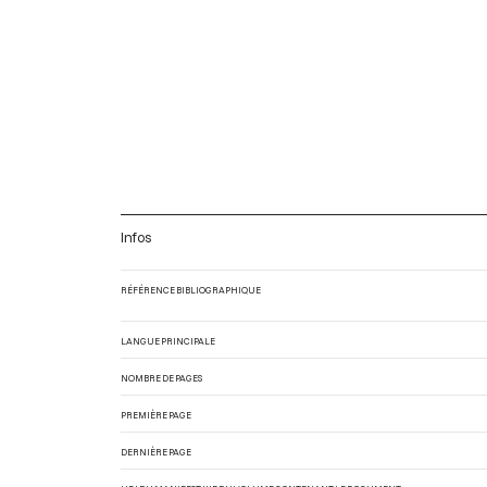
Infos
RÉFÉRENCE BIBLIOGRAPHIQUE
LANGUE PRINCIPALE
NOMBRE DE PAGES
PREMIÈRE PAGE
DERNIÈRE PAGE