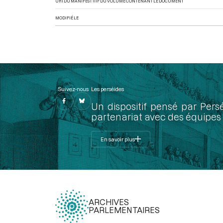
URI DU MANIFEST IIIF DU VOLUME CONTENANT LE DOCUMENT
MODIFIÉ LE
Suivez-nous
Les perséides
Un dispositif pensé par Pers
partenariat avec des équipes 
En savoir plus
ARCHIVES
PARLEMENTAIRES