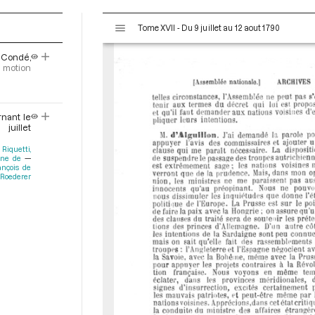
V
Tome XVII - Du 9 juillet au 12 aout 1790
i
s
 Condé,
u
 motion
a
l
i
nant le
s
uillet
e
Riquetti,
u
ine de
r
nçois de
Roederer
M
i
r
a
d
o
r