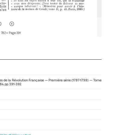
 782
• Page 391
es de la Révolution Française — Première série (1787-1799) — Tome
4. pp. 391-392.