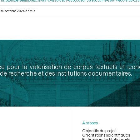
https://iiif.persee.fr/b0e2cf11-597c-427d-8ac7-68bcc0acf13b/9bc3d419-2607-4ec0-9fb6-c
10 octobre 2024 à 17:57
ée pour la valorisation de corpus textuels et ic
de recherche et des institutions documentaires.
À propos
Objectifs du projet
Orientations scientifiques
Partenaires institutionnels