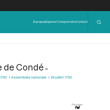
Rechercher
Menu
À propos
Explorer
Comprendre
Contact
de
l'en-
tête
ce de Condé
 1790
Assemblée nationale
28 juillet 1790
Partager