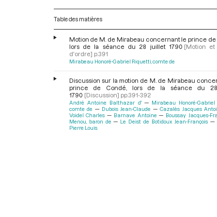
Table des matières
Motion de M. de Mirabeau concernant le prince de
lors de la séance du 28 juillet 1790
[Motion et
d'ordre]
p.391
Mirabeau Honoré-Gabriel Riquetti, comte de
Discussion sur la motion de M. de Mirabeau concer
prince de Condé, lors de la séance du 28 j
1790
[Discussion]
pp.391-392
André Antoine Balthazar d'
Mirabeau Honoré-Gabriel 
comte de
Dubois Jean-Claude
Cazalès Jacques Anto
Voidel Charles
Barnave Antoine
Boussay Jacques-Fra
Menou, baron de
Le Deist de Botidoux Jean-François
Pierre Louis