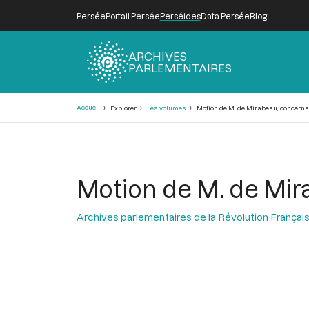
Persée
Portail Persée
Perséides
Data Persée
Blog
ARCHIVES
PARLEMENTAIRES
Fil
Accueil
Explorer
Les volumes
Motion de M. de Mirabeau, concernan
d'Ariane
Motion de M. de Mir
Archives parlementaires de la Révolution Françai