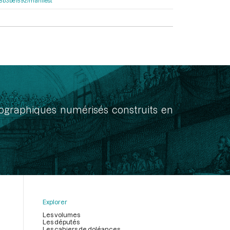
238b3be1592/manifest
onographiques numérisés construits en
Explorer
Les volumes
Les députés
Les cahiers de doléances