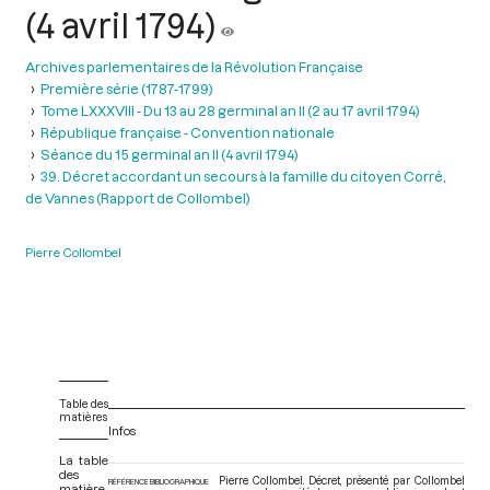
(4 avril 1794)
Archives parlementaires de la Révolution Française
Première série (1787-1799)
Tome LXXXVIII - Du 13 au 28 germinal an II (2 au 17 avril 1794)
République française - Convention nationale
Séance du 15 germinal an Il (4 avril 1794)
39. Décret accordant un secours à la famille du citoyen Corré,
de Vannes (Rapport de Collombel)
Pierre Collombel
Table des
matières
Infos
La table
des
Pierre Collombel. Décret, présenté par Collombel
RÉFÉRENCE BIBLIOGRAPHIQUE
matière