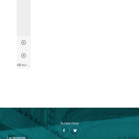
146 sur 790
• Page 146
Suivez-nous
Les perséides