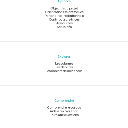
À propos
de
page
Objectifs du projet
Orientations scientifiques
Partenaires institutionnels
Contributeurs-trices
Ressources
Actualités
Explorer
Les volumes
Les députés
Les cahiers de doléances
Comprendre
Comprendre le corpus
Aide à l'exploration
Foire aux questions