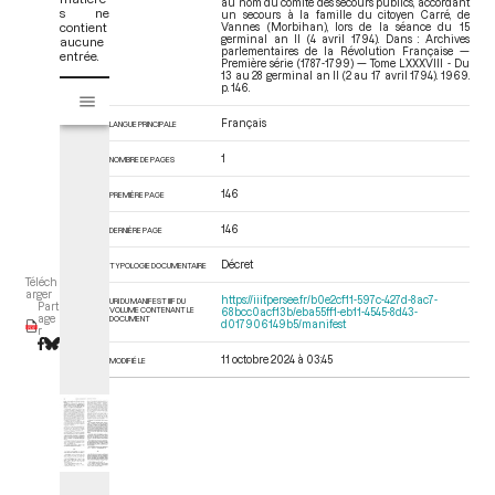
au nom du comité des secours publics, accordant
s ne
un secours à la famille du citoyen Carré, de
contient
Vannes (Morbihan), lors de la séance du 15
germinal an II (4 avril 1794). Dans : Archives
aucune
parlementaires de la Révolution Française —
entrée.
Première série (1787-1799) — Tome LXXXVIII - Du
13 au 28 germinal an II (2 au 17 avril 1794)
. 1969.
V
p. 146.
Tome LXXXVIII - Du 13 au 28 germinal an II (2 au 17 avril 1794)
i
Français
s
LANGUE PRINCIPALE
u
1
NOMBRE DE PAGES
a
l
146
PREMIÈRE PAGE
i
146
s
DERNIÈRE PAGE
e
Décret
TYPOLOGIE DOCUMENTAIRE
u
Téléch
r
arger
https://iiif.persee.fr/b0e2cf11-597c-427d-8ac7-
URI DU MANIFEST IIIF DU
Part
VOLUME CONTENANT LE
68bcc0acf13b/eba55ff1-eb11-4545-8d43-
M
age
DOCUMENT
d017906149b5/manifest
r
i
r
11 octobre 2024 à 03:45
MODIFIÉ LE
a
d
o
r