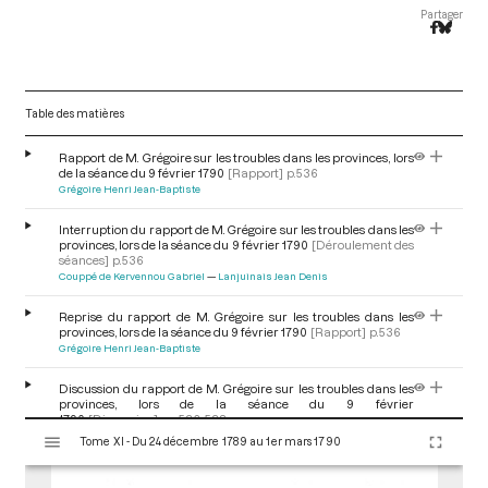
Partager
Table des matières
Rapport de M. Grégoire sur les troubles dans les provinces, lors
de la séance du 9 février 1790
[Rapport]
p.536
Grégoire Henri Jean-Baptiste
Interruption du rapport de M. Grégoire sur les troubles dans les
provinces, lors de la séance du 9 février 1790
[Déroulement des
séances]
p.536
Couppé de Kervennou Gabriel
Lanjuinais Jean Denis
Reprise du rapport de M. Grégoire sur les troubles dans les
provinces, lors de la séance du 9 février 1790
[Rapport]
p.536
Grégoire Henri Jean-Baptiste
Discussion du rapport de M. Grégoire sur les troubles dans les
provinces, lors de la séance du 9 février
1790
[Discussion]
pp.536-538
V
Malès Gabriel
Grégoire Henri Jean-Baptiste
Sallé de Chou Etienne
Tome XI - Du 24 décembre 1789 au 1er mars 1790
i
François
Noailles Louis Marie Marc Antoine, vicomte de
Maury
Jean Siffrein
Faydel Jean-Felix
Lanjuinais Jean Denis
Cazalès
s
Jacques Antoine de
Robespierre Maximilien François Marie Isidore
Joseph de
Duval d'Éprémesnil Jean-Jacques
Foucault de Lardimalie