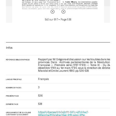
540 sur 817
• Page 536
Infos
Rapport par M. Grégoire et discussion sur les troubles dans les
RÉFÉRENCE BIBLIOGRAPHIQUE
provinces. Dans : Archives parlementaires de la Révolution
Française — Première série (1787-1799) — Tome XI - Du 24
décembre 1789 au 1er mars 1790
, sous la direction de Jérôme
Mavidal et Emile Laurent. 1880. pp. 536-538.
Français
LANGUE PRINCIPALE
3
NOMBRE DE PAGES
536
PREMIÈRE PAGE
538
DERNIÈRE PAGE
https://iiif.persee.fr/b0e2cf11-597c-427d-8ac7-
URI DU MANIFEST IIIF DU VOLUME
CONTENANT LE DOCUMENT
68bcc0acf13b/a8ac16ec-91fc-4bcc-9f1e-