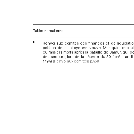
Table des matières
Renvoi aux comités des finances et de liquidatio
pétition de la citoyenne veuve Malaquin, capita
cuirassiers morts après la bataille de Samur, qui
des secours, lors de la séance du 30 floréal an II
1794)
[Renvoi aux comités]
p.458