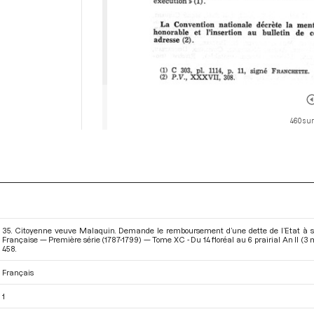
460 sur
35. Citoyenne veuve Malaquin. Demande le remboursement d’une dette de l’Etat à so
Française — Première série (1787-1799) — Tome XC - Du 14 floréal au 6 prairial An II (3
458.
Français
1