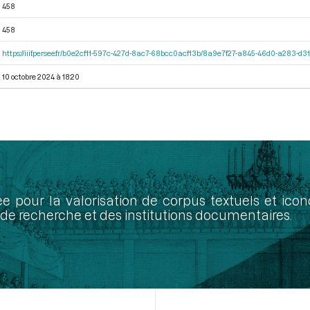
458
458
https://iiif.persee.fr/b0e2cf11-597c-427d-8ac7-68bcc0acf13b/8a9e7f27-a845-46d0-a283-d
10 octobre 2024 à 18:20
ée pour la valorisation de corpus textuels et ic
de recherche et des institutions documentaires.