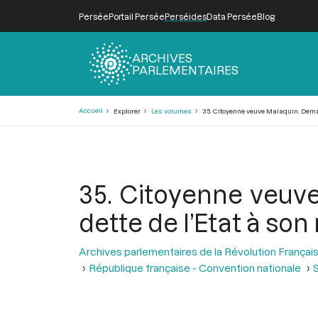
Persée
Portail Persée
Perséides
Data Persée
Blog
ARCHIVES
PARLEMENTAIRES
Fil
Accueil
Explorer
Les volumes
35. Citoyenne veuve Malaquin. Deman
d'Ariane
35. Citoyenne veuv
dette de l’Etat à so
Archives parlementaires de la Révolution Françai
République française - Convention nationale
S