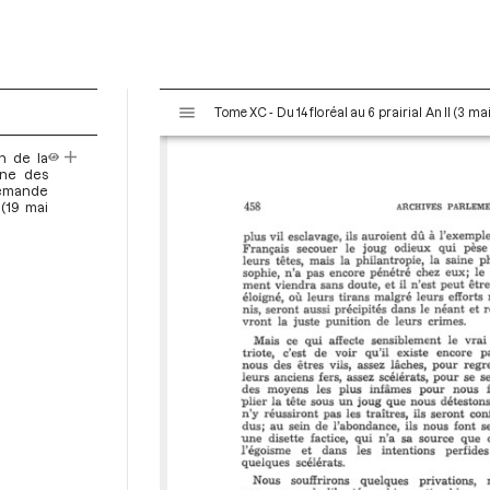
V
Tome XC - Du 14 floréal au 6 prairial An II (3 ma
i
s
n de la
u
ine des
a
 demande
 (19 mai
l
i
s
e
u
r
M
i
r
a
d
o