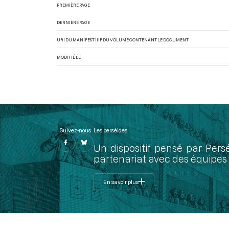
PREMIÈRE PAGE
DERNIÈRE PAGE
URI DU MANIFEST IIIF DU VOLUME CONTENANT LE DOCUMENT
MODIFIÉ LE
Suivez-nous
Les perséides
Un dispositif pensé par Pers
partenariat avec des équipes 
En savoir plus