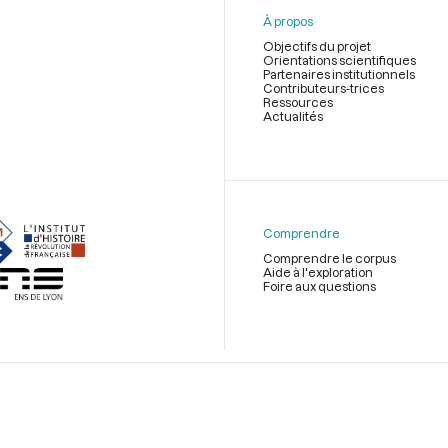
À propos
Objectifs du projet
Orientations scientifiques
Partenaires institutionnels
Contributeurs-trices
Ressources
Actualités
Menu
du
pied
de
Comprendre
page
Comprendre le corpus
Aide à l'exploration
Foire aux questions