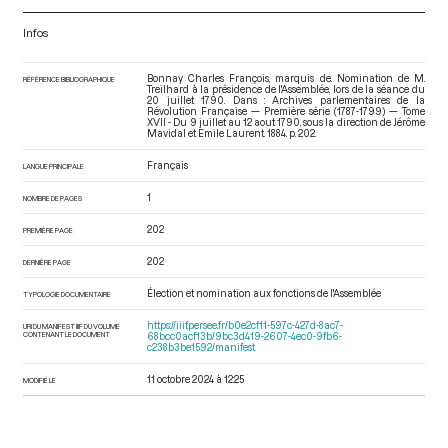
Infos
Bonnay Charles François, marquis de. Nomination de M.
RÉFÉRENCE BIBLIOGRAPHIQUE
Treilhard à la présidence de l'Assemblée, lors de la séance du
20 juillet 1790. Dans : Archives parlementaires de la
Révolution Française — Première série (1787-1799) — Tome
XVII - Du 9 juillet au 12 aout 1790
, sous la direction de Jérôme
Mavidal et Emile Laurent. 1884. p. 202.
Français
LANGUE PRINCIPALE
1
NOMBRE DE PAGES
202
PREMIÈRE PAGE
202
DERNIÈRE PAGE
Élection et nomination aux fonctions de l'Assemblée
TYPOLOGIE DOCUMENTAIRE
https://iiif.persee.fr/b0e2cf11-597c-427d-8ac7-
URI DU MANIFEST IIIF DU VOLUME
CONTENANT LE DOCUMENT
68bcc0acf13b/9bc3d419-2607-4ec0-9fb6-
c238b3be1592/manifest
11 octobre 2024 à 12:25
MODIFIÉ LE