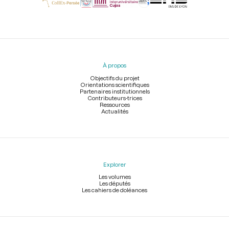
Menu
du
pied
À propos
de
page
Objectifs du projet
Orientations scientifiques
Partenaires institutionnels
Contributeurs-trices
Ressources
Actualités
Explorer
Les volumes
Les députés
Les cahiers de doléances