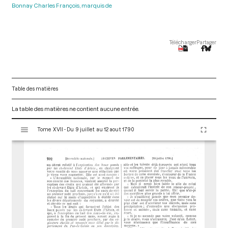
Bonnay Charles François, marquis de
Télécharger
Partager
Table des matières
La table des matières ne contient aucune entrée.
V
Tome XVII - Du 9 juillet au 12 aout 1790
i
s
u
a
l
i
s
e
u
r