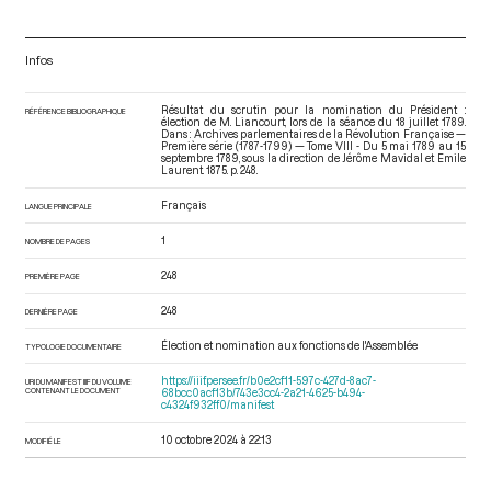
Infos
Résultat du scrutin pour la nomination du Président :
RÉFÉRENCE BIBLIOGRAPHIQUE
élection de M. Liancourt, lors de la séance du 18 juillet 1789.
Dans : Archives parlementaires de la Révolution Française —
Première série (1787-1799) — Tome VIII - Du 5 mai 1789 au 15
septembre 1789
, sous la direction de Jérôme Mavidal et Emile
Laurent. 1875. p. 248.
Français
LANGUE PRINCIPALE
1
NOMBRE DE PAGES
248
PREMIÈRE PAGE
248
DERNIÈRE PAGE
Élection et nomination aux fonctions de l'Assemblée
TYPOLOGIE DOCUMENTAIRE
https://iiif.persee.fr/b0e2cf11-597c-427d-8ac7-
URI DU MANIFEST IIIF DU VOLUME
CONTENANT LE DOCUMENT
68bcc0acf13b/743e3cc4-2a21-4625-b494-
c4324f932ff0/manifest
10 octobre 2024 à 22:13
MODIFIÉ LE