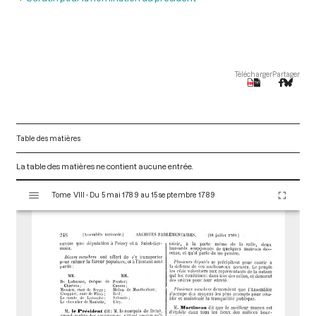
Télécharger
Partager
Table des matières
La table des matières ne contient aucune entrée.
V
Tome VIII - Du 5 mai 1789 au 15 septembre 1789
i
s
u
a
l
i
s
e
u