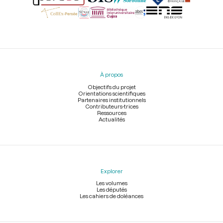
Menu
du
pied
À propos
de
page
Objectifs du projet
Orientations scientifiques
Partenaires institutionnels
Contributeurs-trices
Ressources
Actualités
Explorer
Les volumes
Les députés
Les cahiers de doléances