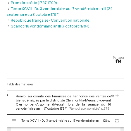
Première série (1787-1799)
Tome XCVIII - Du 3 vendémiaire au 17 vendémiaire an III (24
septembre au 8 octobre 1794)
République française - Convention nationale
Séance 16 vendémiaire an III (7 octobre 1794)
Partager
Table des matières
Renvoi au comité des Finances de l’annonce des ventes de
biens d’émigrés par le district de Clermont-la-Meuse, ci-devant
Clermont-en-Argonne (Meuse), lors de la séance du 16
vendémiaire an III (7 octobre 1794)
[Renvoi aux comités]
p.375
V
Tome XCVIII - Du 3 vendémiaire au 17 vendémiaire an III (24 septembre au 8 octobre 1794)
i
s