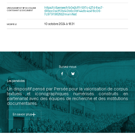
https://iiif.persee.fr/b0e2cf11-597c-427d-8ac7-
URI DU MANIFEST IIIF DU VOLUME
CONTENANT LE DOCUMENT
68bcc0acf13b/40b6c3bf-44db-4c4f-8c06-
7c9791982fd2/manifest
10 octobre 2024 à 18:31
MODIFIÉ LE
Suivez-nous
Les perséides
Un dispositif pensé par Persée pour la valorisation de corpus
textuels et iconographiques numérisés construits en
partenariat avec des équipes de recherche et des institutions
documentaires.
En savoir plus