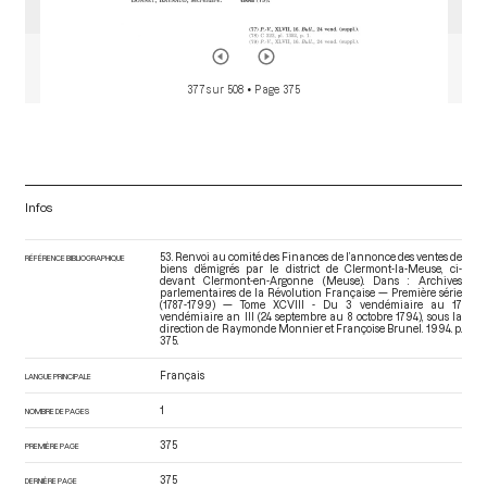
377 sur 508
• Page 375
Infos
53. Renvoi au comité des Finances de l’annonce des ventes de
RÉFÉRENCE BIBLIOGRAPHIQUE
biens d’émigrés par le district de Clermont-la-Meuse, ci-
devant Clermont-en-Argonne (Meuse). Dans : Archives
parlementaires de la Révolution Française — Première série
(1787-1799) — Tome XCVIII - Du 3 vendémiaire au 17
vendémiaire an III (24 septembre au 8 octobre 1794)
, sous la
direction de Raymonde Monnier et Françoise Brunel. 1994. p.
375.
Français
LANGUE PRINCIPALE
1
NOMBRE DE PAGES
375
PREMIÈRE PAGE
375
DERNIÈRE PAGE