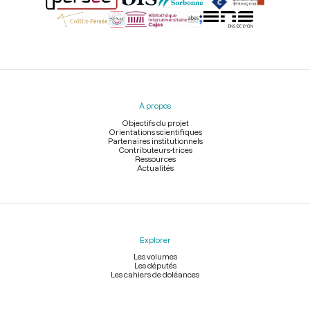
Menu
du
pied
À propos
de
page
Objectifs du projet
Orientations scientifiques
Partenaires institutionnels
Contributeurs-trices
Ressources
Actualités
Explorer
Les volumes
Les députés
Les cahiers de doléances