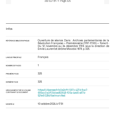
330 sur 817
• Page 325
Infos
Ouverture de séance. Dans : Archives parlementaires de la
RÉFÉRENCE BIBLIOGRAPHIQUE
Révolution Française — Première série (1787-1799) — Tome X -
Du 12 novembre au 24 décembre 1789
, sous la direction de
Emile Laurent et Jérôme Mavidal. 1878. p. 325.
Français
LANGUE PRINCIPALE
1
NOMBRE DE PAGES
325
PREMIÈRE PAGE
325
DERNIÈRE PAGE
https://iiif.persee.fr/b0e2cf11-597c-427d-8ac7-
URI DU MANIFEST IIIF DU VOLUME
CONTENANT LE DOCUMENT
68bcc0acf13b/ced82648-f05a-4eb5-a87b-
521e6028d1be/manifest
10 octobre 2024 à 17:51
MODIFIÉ LE