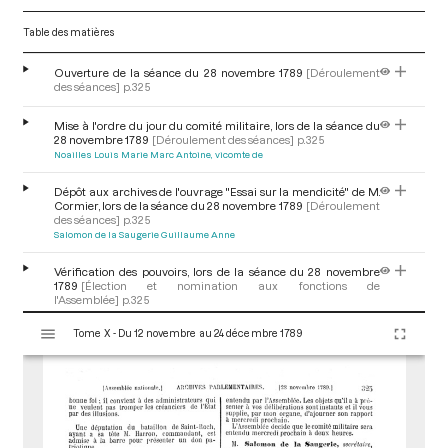
Table des matières
Ouverture de la séance du 28 novembre 1789
[Déroulement
des séances]
p.325
Mise à l'ordre du jour du comité militaire, lors de la séance du
28 novembre 1789
[Déroulement des séances]
p.325
Noailles Louis Marie Marc Antoine, vicomte de
Dépôt aux archives de l'ouvrage "Essai sur la mendicité" de M.
Cormier, lors de la séance du 28 novembre 1789
[Déroulement
des séances]
p.325
Salomon de la Saugerie Guillaume Anne
Vérification des pouvoirs, lors de la séance du 28 novembre
1789
[Élection et nomination aux fonctions de
l'Assemblée]
p.325
Aubergeon de Murinais Guy-Joseph d'
V
Tome X - Du 12 novembre au 24 décembre 1789
i
Suite des dons patriotiques de la séance du 28 novembre
s
1789
[Don patriotique et hommage]
p.325
u
a
Ordre du jour de la séance du 28 novembre 1789 : discussion de
l
l'affaire des impositions de la Champagne et celle de la
i
réclamation des colonies réunies
[Déroulement des
séances]
p.325