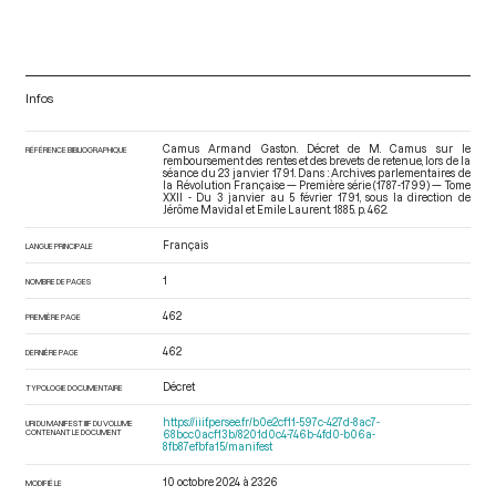
Infos
Camus Armand Gaston. Décret de M. Camus sur le
RÉFÉRENCE BIBLIOGRAPHIQUE
remboursement des rentes et des brevets de retenue, lors de la
séance du 23 janvier 1791. Dans : Archives parlementaires de
la Révolution Française — Première série (1787-1799) — Tome
XXII - Du 3 janvier au 5 février 1791
, sous la direction de
Jérôme Mavidal et Emile Laurent. 1885. p. 462.
Français
LANGUE PRINCIPALE
1
NOMBRE DE PAGES
462
PREMIÈRE PAGE
462
DERNIÈRE PAGE
Décret
TYPOLOGIE DOCUMENTAIRE
https://iiif.persee.fr/b0e2cf11-597c-427d-8ac7-
URI DU MANIFEST IIIF DU VOLUME
CONTENANT LE DOCUMENT
68bcc0acf13b/8201d0c4-746b-4fd0-b06a-
8fb87efbfa15/manifest
10 octobre 2024 à 23:26
MODIFIÉ LE