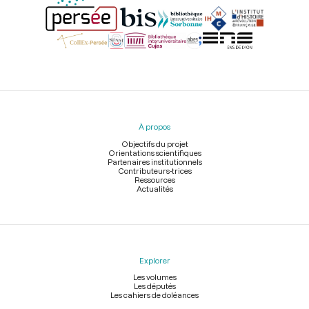
Menu
du
pied
À propos
de
page
Objectifs du projet
Orientations scientifiques
Partenaires institutionnels
Contributeurs-trices
Ressources
Actualités
Explorer
Les volumes
Les députés
Les cahiers de doléances