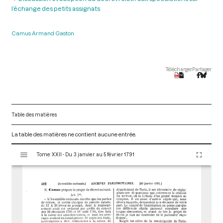
l’échange des petits assignats
Camus Armand Gaston
Télécharger
Partager
Table des matières
La table des matières ne contient aucune entrée.
V
Tome XXII - Du 3 janvier au 5 février 1791
i
s
u
a
l
i
s