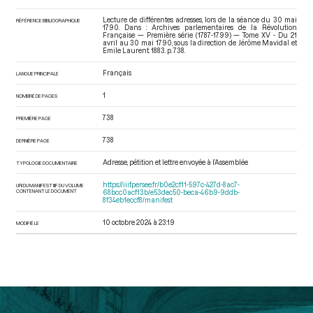
Lecture de différentes adresses, lors de la séance du 30 mai
RÉFÉRENCE BIBLIOGRAPHIQUE
1790. Dans : Archives parlementaires de la Révolution
Française — Première série (1787-1799) — Tome XV - Du 21
avril au 30 mai 1790
, sous la direction de Jérôme Mavidal et
Emile Laurent. 1883. p. 738.
Français
LANGUE PRINCIPALE
1
NOMBRE DE PAGES
738
PREMIÈRE PAGE
738
DERNIÈRE PAGE
Adresse, pétition et lettre envoyée à l’Assemblée
TYPOLOGIE DOCUMENTAIRE
https://iiif.persee.fr/b0e2cf11-597c-427d-8ac7-
URI DU MANIFEST IIIF DU VOLUME
CONTENANT LE DOCUMENT
68bcc0acf13b/e53dec50-beca-46b9-9ddb-
8f34eb1eccf8/manifest
10 octobre 2024 à 23:19
MODIFIÉ LE