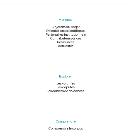
Menu
du
pied
À propos
de
page
Objectifs du projet
Orientations scientifiques
Partenaires institutionnels
Contributeurs-trices
Ressources
Actualités
Explorer
Les volumes
Les députés
Les cahiers de doléances
Comprendre
Comprendre le corpus