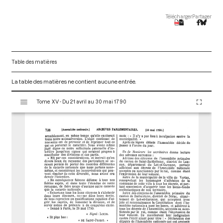
Télécharger
Partager
Table des matières
La table des matières ne contient aucune entrée.
V
Tome XV - Du 21 avril au 30 mai 1790
i
s
u
a
l
i
s
e
u
r
M
i
r