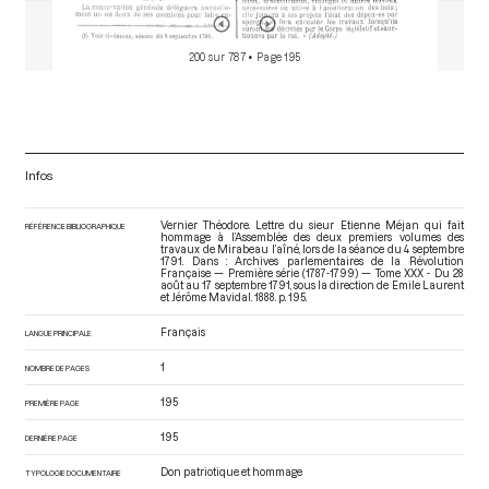
200 sur 787
• Page 195
Infos
Vernier Théodore. Lettre du sieur Etienne Méjan qui fait
RÉFÉRENCE BIBLIOGRAPHIQUE
hommage à l’Assemblée des deux premiers volumes des
travaux de Mirabeau l’aîné, lors de la séance du 4 septembre
1791. Dans : Archives parlementaires de la Révolution
Française — Première série (1787-1799) — Tome XXX - Du 28
août au 17 septembre 1791
, sous la direction de Emile Laurent
et Jérôme Mavidal. 1888. p. 195.
Français
LANGUE PRINCIPALE
1
NOMBRE DE PAGES
195
PREMIÈRE PAGE
195
DERNIÈRE PAGE
Don patriotique et hommage
TYPOLOGIE DOCUMENTAIRE