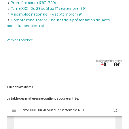
Première série (1787-1799)
Tome XXX - Du 28 août au 17 septembre 1791
Assemblée nationale
4 septembre 1791
Compte rendu par M. Thouret de la présentation de l’acte
constitutionnel au roi
Vernier Théodore
Télécharger
Partager
Table des matières
La table des matières ne contient aucune entrée.
V
Tome XXX - Du 28 août au 17 septembre 1791
i
s
u
a