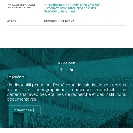
https://iiif.persee.fr/b0e2cf11-597c-427d-8ac7-
URI DU MANIFEST IIIF DU VOLUME
CONTENANT LE DOCUMENT
68bcc0acf13b/bf76fbe8-ebcd-4bae-8d18-
45de44074cc4/manifest
10 octobre 2024 à 23:37
MODIFIÉ LE
Suivez-nous
Les perséides
Un dispositif pensé par Persée pour la valorisation de corpus
textuels et iconographiques numérisés construits en
partenariat avec des équipes de recherche et des institutions
documentaires.
En savoir plus