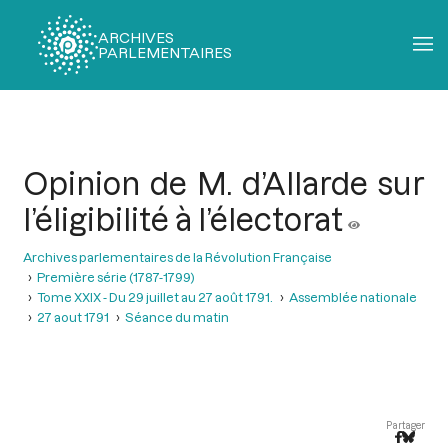
ARCHIVES
PARLEMENTAIRES
Fil
d'Ariane
Opinion de M. d’Allarde sur
l’éligibilité à l’électorat
Archives parlementaires de la Révolution Française
Première série (1787-1799)
Tome XXIX - Du 29 juillet au 27 août 1791.
Assemblée nationale
27 aout 1791
Séance du matin
Partager