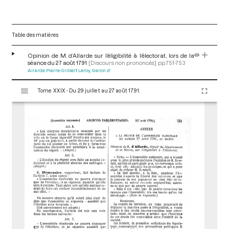
Table des matières
Opinion de M. d’Allarde sur l’éligibilité à l’électorat, lors de la
séance du 27 août 1791
[Discours non prononcés]
pp.751-753
Allarde Pierre-Gilbert Leroy, baron d'
V
Tome XXIX - Du 29 juillet au 27 août 1791.
i
s
u
a
l
i
s
e
u
r
M
i
r
a