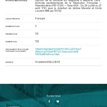
Opinion de M. d’Allarde sur l’éligibilité à l’électorat. Dans :
RÉFÉRENCE BIBLIOGRAPHIQUE
Archives parlementaires de la Révolution Française —
Première série (1787-1799) — Tome XXIX - Du 29 juillet au 27
août 1791.
, sous la direction de Jérôme Mavidal et Emile
Laurent. 1888. pp. 751-753.
Français
LANGUE PRINCIPALE
3
NOMBRE DE PAGES
751
PREMIÈRE PAGE
753
DERNIÈRE PAGE
https://iiif.persee.fr/b0e2cf11-597c-427d-8ac7-
URI DU MANIFEST IIIF DU VOLUME
CONTENANT LE DOCUMENT
68bcc0acf13b/e7f877d3-32ae-43c2-bd18-
1981fce886ef/manifest
10 octobre 2024 à 18:09
MODIFIÉ LE
Suivez-nous