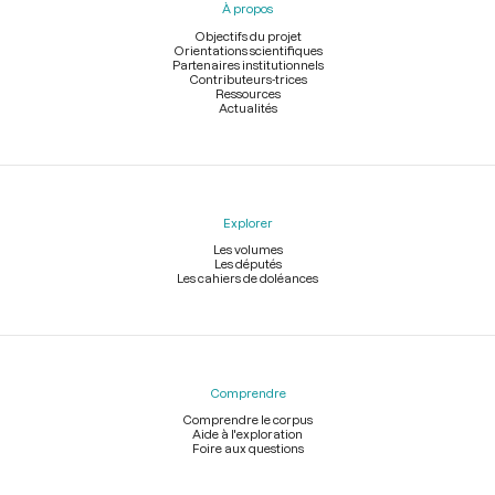
À propos
de
page
Objectifs du projet
Orientations scientifiques
Partenaires institutionnels
Contributeurs-trices
Ressources
Actualités
Explorer
Les volumes
Les députés
Les cahiers de doléances
Comprendre
Comprendre le corpus
Aide à l'exploration
Foire aux questions