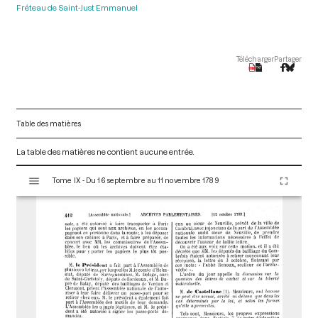
Fréteau de Saint-Just Emmanuel
Télécharger
Partager
Table des matières
La table des matières ne contient aucune entrée.
V
Tome IX - Du 16 septembre au 11 novembre 1789
i
s
u
a
l
i
s
e
u
r