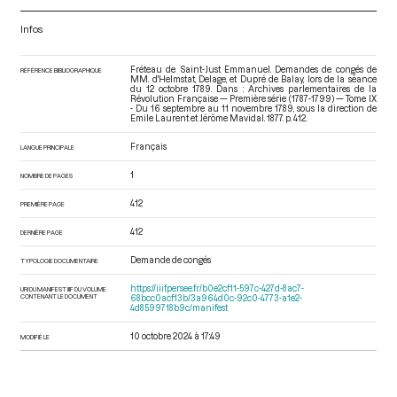
Infos
Fréteau de Saint-Just Emmanuel. Demandes de congés de
RÉFÉRENCE BIBLIOGRAPHIQUE
MM. d'Helmstat, Delage, et Dupré de Balay, lors de la séance
du 12 octobre 1789. Dans : Archives parlementaires de la
Révolution Française — Première série (1787-1799) — Tome IX
- Du 16 septembre au 11 novembre 1789
, sous la direction de
Emile Laurent et Jérôme Mavidal. 1877. p. 412.
Français
LANGUE PRINCIPALE
1
NOMBRE DE PAGES
412
PREMIÈRE PAGE
412
DERNIÈRE PAGE
Demande de congés
TYPOLOGIE DOCUMENTAIRE
https://iiif.persee.fr/b0e2cf11-597c-427d-8ac7-
URI DU MANIFEST IIIF DU VOLUME
CONTENANT LE DOCUMENT
68bcc0acf13b/3a964d0c-92c0-4773-a1e2-
4d8599718b9c/manifest
10 octobre 2024 à 17:49
MODIFIÉ LE