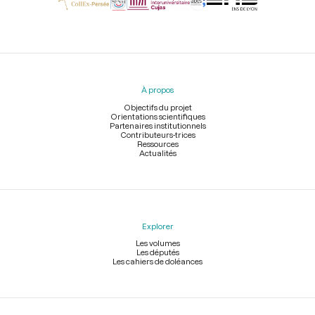
Menu
du
pied
À propos
de
page
Objectifs du projet
Orientations scientifiques
Partenaires institutionnels
Contributeurs-trices
Ressources
Actualités
Explorer
Les volumes
Les députés
Les cahiers de doléances