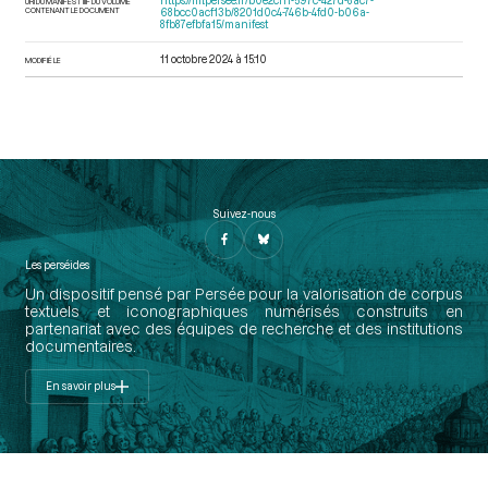
https://iiif.persee.fr/b0e2cf11-597c-427d-8ac7-
URI DU MANIFEST IIIF DU VOLUME
CONTENANT LE DOCUMENT
68bcc0acf13b/8201d0c4-746b-4fd0-b06a-
8fb87efbfa15/manifest
11 octobre 2024 à 15:10
MODIFIÉ LE
Suivez-nous
Les perséides
Un dispositif pensé par Persée pour la valorisation de corpus
textuels et iconographiques numérisés construits en
partenariat avec des équipes de recherche et des institutions
documentaires.
En savoir plus