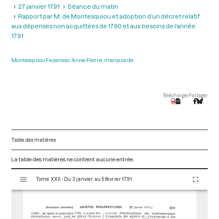
27 janvier 1791
Séance du matin
Rapport par M. de Montesquiou et adoption d’un décret relatif
aux dépenses non acquittées de 1790 et aux besoins de l’année
1791
Montesquiou Fezensac Anne-Pierre, marquis de
Télécharger
Partager
Table des matières
La table des matières ne contient aucune entrée.
V
Tome XXII - Du 3 janvier au 5 février 1791
i
s
u
a