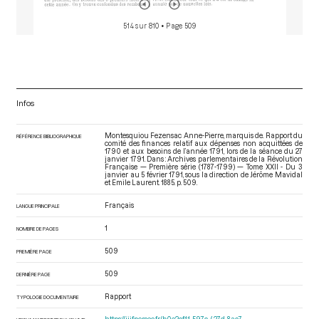
514 sur 810
• Page 509
Infos
Montesquiou Fezensac Anne-Pierre, marquis de. Rapport du
RÉFÉRENCE BIBLIOGRAPHIQUE
comité des finances relatif aux dépenses non acquittées de
1790 et aux besoins de l’année 1791, lors de la séance du 27
janvier 1791. Dans : Archives parlementaires de la Révolution
Française — Première série (1787-1799) — Tome XXII - Du 3
janvier au 5 février 1791
, sous la direction de Jérôme Mavidal
et Emile Laurent. 1885. p. 509.
Français
LANGUE PRINCIPALE
1
NOMBRE DE PAGES
509
PREMIÈRE PAGE
509
DERNIÈRE PAGE
Rapport
TYPOLOGIE DOCUMENTAIRE