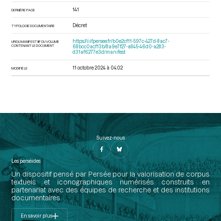
141
DERNIÈRE PAGE
Décret
TYPOLOGIE DOCUMENTAIRE
https://iiif.persee.fr/b0e2cf11-597c-427d-8ac7-
URI DU MANIFEST IIIF DU VOLUME
CONTENANT LE DOCUMENT
68bcc0acf13b/8a9e7f27-a845-46d0-a283-
d31af6277e3d/manifest
11 octobre 2024 à 04:02
MODIFIÉ LE
Suivez-nous
Les perséides
Un dispositif pensé par Persée pour la valorisation de corpus
textuels et iconographiques numérisés construits en
partenariat avec des équipes de recherche et des institutions
documentaires.
En savoir plus