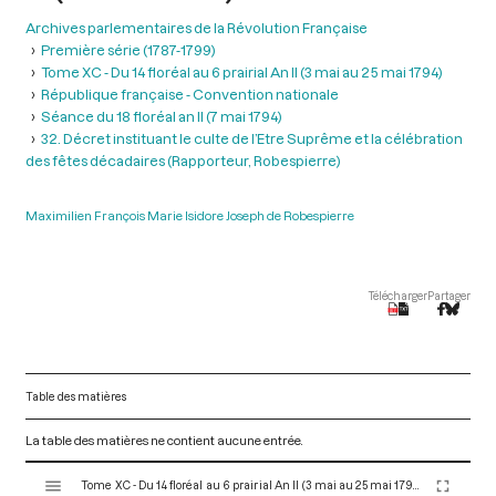
Archives parlementaires de la Révolution Française
Première série (1787-1799)
Tome XC - Du 14 floréal au 6 prairial An II (3 mai au 25 mai 1794)
République française - Convention nationale
Séance du 18 floréal an II (7 mai 1794)
32. Décret instituant le culte de l’Etre Suprême et la célébration
des fêtes décadaires (Rapporteur, Robespierre)
Maximilien François Marie Isidore Joseph de Robespierre
Télécharger
Partager
Table des matières
La table des matières ne contient aucune entrée.
V
Tome XC - Du 14 floréal au 6 prairial An II (3 mai au 25 mai 1794)
i