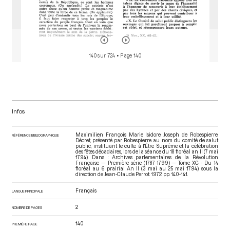
140 sur 724
• Page 140
Infos
Maximilien François Marie Isidore Joseph de Robespierre.
RÉFÉRENCE BIBLIOGRAPHIQUE
Décret, présenté par Robespierre au nom du comité de salut
public, instituant le culte à l'Être Suprême et la célébration
des fêtes décadaires, lors de la séance du 18 floréal an II (7 mai
1794). Dans : Archives parlementaires de la Révolution
Française — Première série (1787-1799) — Tome XC - Du 14
floréal au 6 prairial An II (3 mai au 25 mai 1794)
, sous la
direction de Jean-Claude Perrot. 1972. pp. 140-141.
Français
LANGUE PRINCIPALE
2
NOMBRE DE PAGES
140
PREMIÈRE PAGE