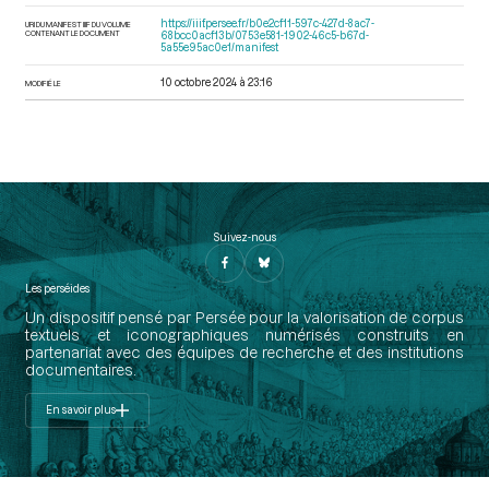
https://iiif.persee.fr/b0e2cf11-597c-427d-8ac7-
URI DU MANIFEST IIIF DU VOLUME
CONTENANT LE DOCUMENT
68bcc0acf13b/0753e581-1902-46c5-b67d-
5a55e95ac0e1/manifest
10 octobre 2024 à 23:16
MODIFIÉ LE
Suivez-nous
Les perséides
Un dispositif pensé par Persée pour la valorisation de corpus
textuels et iconographiques numérisés construits en
partenariat avec des équipes de recherche et des institutions
documentaires.
En savoir plus