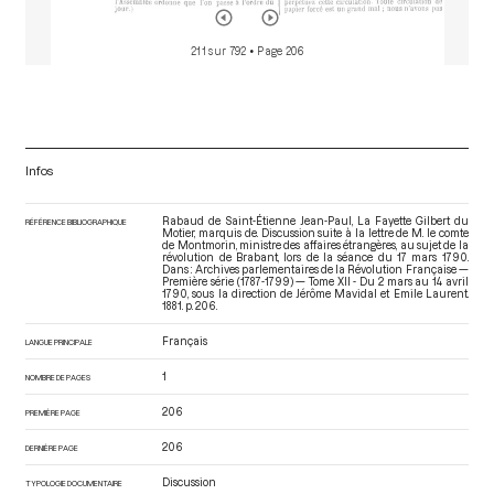
211 sur 792
• Page 206
Infos
Rabaud de Saint-Étienne Jean-Paul, La Fayette Gilbert du
RÉFÉRENCE BIBLIOGRAPHIQUE
Motier, marquis de. Discussion suite à la lettre de M. le comte
de Montmorin, ministre des affaires étrangères, au sujet de la
révolution de Brabant, lors de la séance du 17 mars 1790.
Dans : Archives parlementaires de la Révolution Française —
Première série (1787-1799) — Tome XII - Du 2 mars au 14 avril
1790
, sous la direction de Jérôme Mavidal et Emile Laurent.
1881. p. 206.
Français
LANGUE PRINCIPALE
1
NOMBRE DE PAGES
206
PREMIÈRE PAGE
206
DERNIÈRE PAGE
Discussion
TYPOLOGIE DOCUMENTAIRE