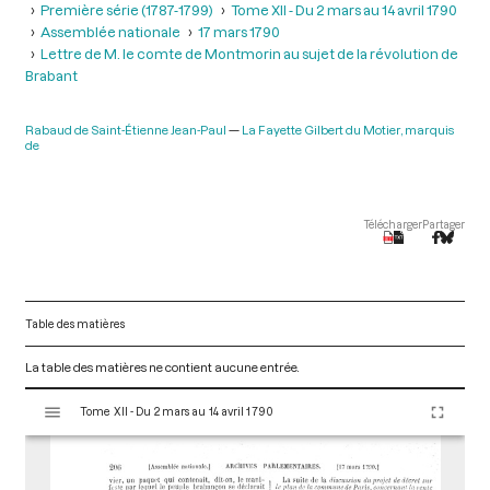
Première série (1787-1799)
Tome XII - Du 2 mars au 14 avril 1790
Assemblée nationale
17 mars 1790
Lettre de M. le comte de Montmorin au sujet de la révolution de
Brabant
Rabaud de Saint-Étienne Jean-Paul
La Fayette Gilbert du Motier, marquis
de
Télécharger
Partager
Table des matières
La table des matières ne contient aucune entrée.
V
Tome XII - Du 2 mars au 14 avril 1790
i
s
u
a