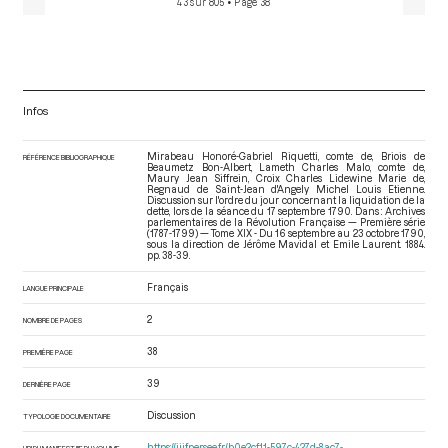
43 sur 805
• Page 38
Infos
Mirabeau Honoré-Gabriel Riquetti, comte de, Briois de
RÉFÉRENCE BIBLIOGRAPHIQUE
Beaumetz Bon-Albert, Lameth Charles Malo, comte de,
Maury Jean Siffrein, Croix Charles Lidewine Marie de,
Regnaud de Saint-Jean d'Angely Michel Louis Etienne.
Discussion sur l'ordre du jour concernant la liquidation de la
dette, lors de la séance du 17 septembre 1790. Dans : Archives
parlementaires de la Révolution Française — Première série
(1787-1799) — Tome XIX - Du 16 septembre au 23 octobre 1790
,
sous la direction de Jérôme Mavidal et Emile Laurent. 1884.
pp. 38-39.
Français
LANGUE PRINCIPALE
2
NOMBRE DE PAGES
38
PREMIÈRE PAGE
39
DERNIÈRE PAGE
Discussion
TYPOLOGIE DOCUMENTAIRE
https://iiif.persee.fr/b0e2cf11-597c-427d-8ac7-
URI DU MANIFEST IIIF DU VOLUME