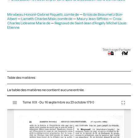
Mirabeau Honoré-Gabriel Riquetti, comte de
Briois de Beaumetz Bon-
Albert
Lameth Charles Malo, comte de
Maury Jean Siffrein
Croix
Charles Lidewine Marie de
Regnaud de Saint-Jean d'Angely Michel Louis
Etienne
Télécharger
Partager
Table des matières
La table des matières ne contient aucune entrée.
V
Tome XIX - Du 16 septembre au 23 octobre 1790
i
s
u
a
l
i