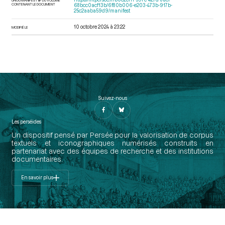
CONTENANT LE DOCUMENT
68bcc0acf13b/6f80b006-e203-473b-917b-
25c2aaba59d9/manifest
10 octobre 2024 à 23:22
MODIFIÉ LE
Suivez-nous
Les perséides
Un dispositif pensé par Persée pour la valorisation de corpus
textuels et iconographiques numérisés construits en
partenariat avec des équipes de recherche et des institutions
documentaires.
En savoir plus