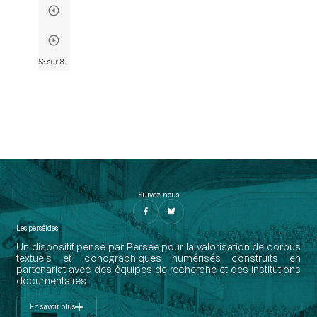
53 sur 823
• Page 46
Suivez-nous
Les perséides
Un dispositif pensé par Persée pour la valorisation de corpus
textuels et iconographiques numérisés construits en
partenariat avec des équipes de recherche et des institutions
documentaires.
En savoir plus