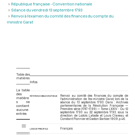
République française - Convention nationale
Séance du vendredi 13 septembre 1793
Renvoi à l’examen du comité des finances du compte du
ministre Garat
Table des
matières
Infos
La table
des
Renvoi au comité des finances du compte de
RÉFÉRENCE BIBLIOGRAPHIQUE
matière
l'administration de l'ex-ministre Garat, lors de la
s ne
séance du 13 septembre 1793. Dans : Archives
contient
parlementaires de la Révolution Française —
Première série (1787-1799) — Tome LXXIV - Du 12
aucune
septembre 1793 au 22 septembre 1793
, sous la
entrée.
direction de Lodoïs Lataste et Louis Claveau et
Constant Pionnier et Gaston Barbier. 1909. p. 46.
V
Tome LXXIV - Du 12 septembre 1793 au 22 septembre 1793
i
Français
LANGUE PRINCIPALE
s