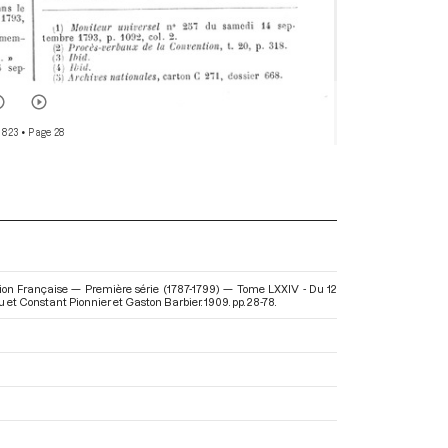
 823
• Page 28
ion Française — Première série (1787-1799) — Tome LXXIV - Du 12
u et Constant Pionnier et Gaston Barbier. 1909. pp. 28-78.