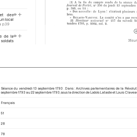
 et des
un local
s
p.39
re de la
 soldats
35 sur
prit des
 prises
ment de
ment de
Séance du vendredi 13 septembre 1793 . Dans : Archives parlementaires de la Révolut
septembre 1793 au 22 septembre 1793
, sous la direction de Lodoïs Lataste et Louis Clavea
ttre de
Français
is de la
yés près
51
28
istre de
exécution
78
secours