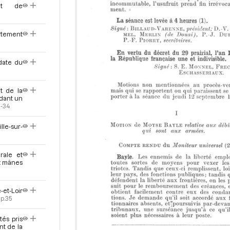
ict de
rtement
 date du
t de la
dant un
3-34
lle-sur-
rale et
x mânes
-et-Loir
p.35
tés pris
nt de la