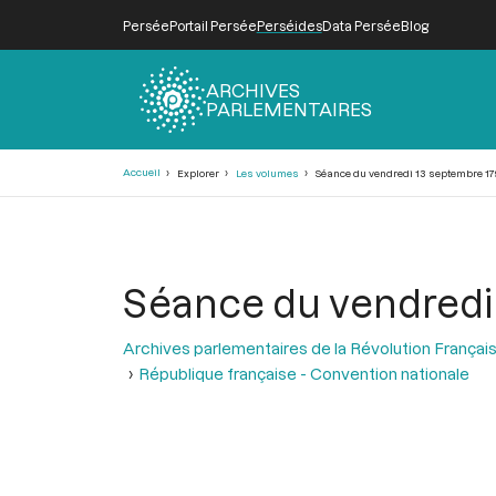
Persée
Portail Persée
Perséides
Data Persée
Blog
ARCHIVES
PARLEMENTAIRES
Fil
Accueil
Explorer
Les volumes
Séance du vendredi 13 septembre 17
d'Ariane
Séance du vendredi
Archives parlementaires de la Révolution Françai
République française - Convention nationale