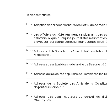
Table des matières
Adoption des procès-verbaux des 8 et 12 de ce mois
Les officiers du 102e régiment se plaignent des s
calomnieux que quelques journalistes malintention
élevés sur leurs principes et sur leur courage
pp.28-
Adresses de la Société des Amis de la Constitution d
Malo
pp.29-30
Adresses des républicains de la ville de Beaune
p.30
Adresse de la Société populaire de Plombières-lès-D
Adresse de la Société des Amis de la Constitu
Nogent-sur-Seine
p.31
Adresse des administrateurs du conseil du dist
Chauny
p.32