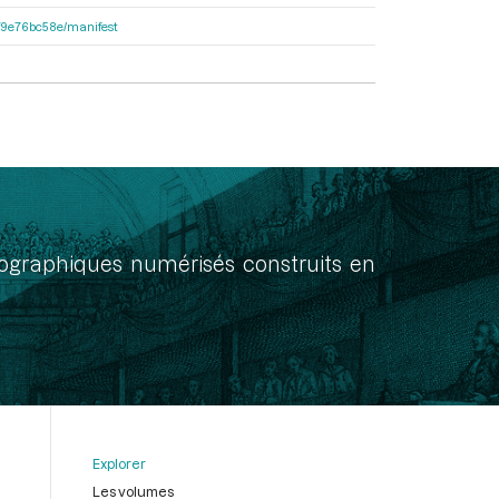
92f9e76bc58e/manifest
onographiques numérisés construits en
Explorer
Les volumes