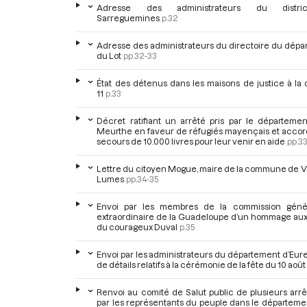
Adresse des administrateurs du distr
Sarreguemines
p.32
Adresse des administrateurs du directoire du dépa
du Lot
pp.32-33
État des détenus dans les maisons de justice à la
11
p.33
Décret ratifiant un arrêté pris par le départemen
Meurthe en faveur de réfugiés mayençais et accor
secours de 10.000 livres pour leur venir en aide
pp.3
Lettre du citoyen Mogue, maire de la commune de Vi
Lumes
pp.34-35
Envoi par les membres de la commission géné
extraordinaire de la Guadeloupe d’un hommage au
du courageux Duval
p.35
Envoi par les administrateurs du département d’Eure
de détails relatifs à la cérémonie de la fête du 10 août
Renvoi au comité de Salut public de plusieurs arrê
par les représentants du peuple dans le départeme