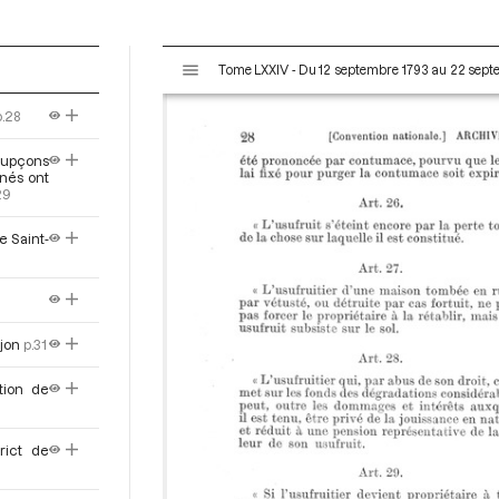
V
Tome LXXIV - Du 12 septembre 1793 au 22 sep
i
s
p.28
u
a
oupçons
l
nés ont
29
i
s
e Saint-
e
u
r
M
i
ijon
p.31
r
a
tion de
d
o
rict de
r