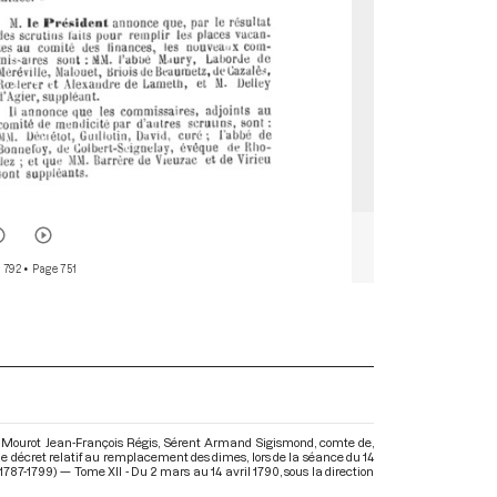
 792
• Page 751
 Mourot Jean-François Régis, Sérent Armand Sigismond, comte de,
e décret relatif au remplacement des dimes, lors de la séance du 14
1787-1799) — Tome XII - Du 2 mars au 14 avril 1790
, sous la direction