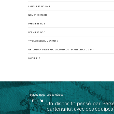
LANGUE PRINCIPALE
NOMBRE DE PAGES
PREMIÈRE PAGE
DERNIÈRE PAGE
TYPOLOGIE DOCUMENTAIRE
URI DU MANIFEST IIIF DU VOLUME CONTENANT LE DOCUMENT
MODIFIÉ LE
Suivez-nous
Les perséides
Un dispositif pensé par Pers
partenariat avec des équipes 