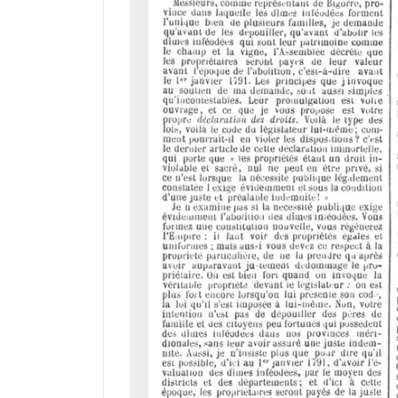
a
d
o
r