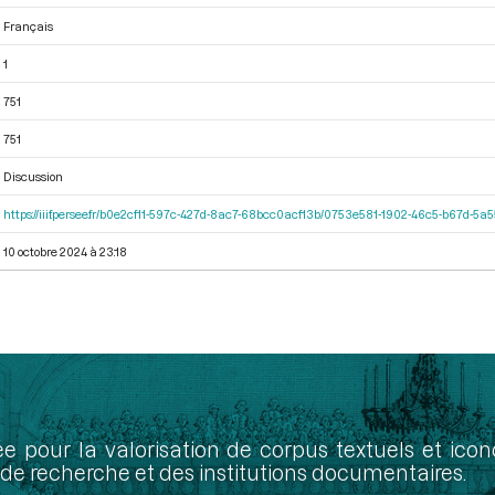
Français
1
751
751
Discussion
https://iiif.persee.fr/b0e2cf11-597c-427d-8ac7-68bcc0acf13b/0753e581-1902-46c5-b67d-5
10 octobre 2024 à 23:18
ée pour la valorisation de corpus textuels et ic
de recherche et des institutions documentaires.