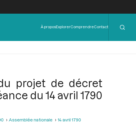
Rechercher
Menu
À propos
Explorer
Comprendre
Contact
de
l'en-
tête
du projet de décret
ance du 14 avril 1790
90
Assemblée nationale
14 avril 1790