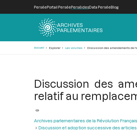
Persée
Portail Persée
Perséides
Data Persée
Blog
ARCHIVES
PARLEMENTAIRES
Fil
Accueil
Explorer
Les volumes
Discussion des amendements de l'arti
d'Ariane
Discussion des ame
relatif au remplacem
Archives parlementaires de la Révolution Françai
Discussion et adoption successive des articles 1,