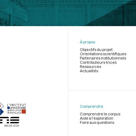
À propos
Objectifs du projet
Orientations scientifiques
Partenaires institutionnels
Contributeurs-trices
Ressources
Actualités
Menu
du
pied
de
Comprendre
page
Comprendre le corpus
Aide à l'exploration
Foire aux questions