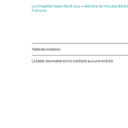
Le Chapelier Isaac René Guy
Barrère de Vieuzac Bertr
François
Table des matières
La table des matières ne contient aucune entrée.