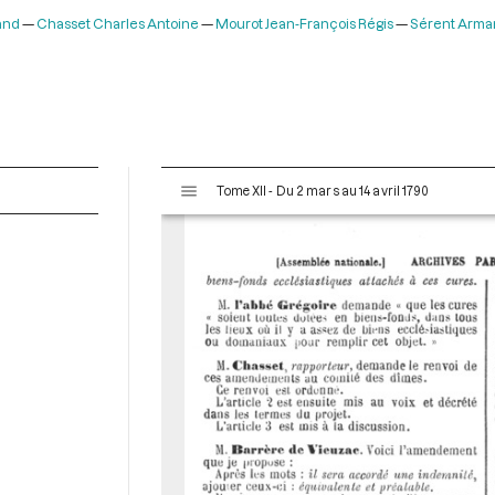
and
Chasset Charles Antoine
Mourot Jean-François Régis
Sérent Arma
V
Tome XII - Du 2 mars au 14 avril 1790
i
s
u
a
l
i
s
e
u
r
M
i
r