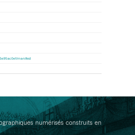
a55e95ac0e1/manifest
onographiques numérisés construits en