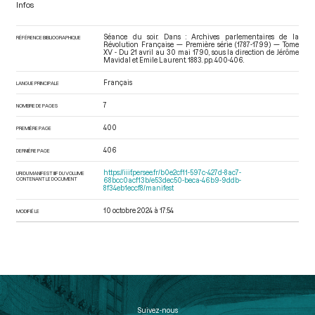
Infos
Séance du soir. Dans : Archives parlementaires de la
RÉFÉRENCE BIBLIOGRAPHIQUE
Révolution Française — Première série (1787-1799) — Tome
XV - Du 21 avril au 30 mai 1790
, sous la direction de Jérôme
Mavidal et Emile Laurent. 1883. pp. 400-406.
Français
LANGUE PRINCIPALE
7
NOMBRE DE PAGES
400
PREMIÈRE PAGE
406
DERNIÈRE PAGE
https://iiif.persee.fr/b0e2cf11-597c-427d-8ac7-
URI DU MANIFEST IIIF DU VOLUME
CONTENANT LE DOCUMENT
68bcc0acf13b/e53dec50-beca-46b9-9ddb-
8f34eb1eccf8/manifest
10 octobre 2024 à 17:54
MODIFIÉ LE
Suivez-nous