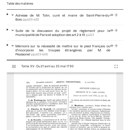
Table des matières
Adresse de M. Tolin, curé et maire de Saint-Pierre-du-
Bois
pp.400-402
Suite de la discussion du projet de règlement pour la
municipalité de Paris et adoption des art. 2 à 19
p.403
Mémoire sur la nécessité de mettre sur le pied français ou
d'incorporer les troupes étrangères, par M. de
Peyssonel
pp.403-406
V
Tome XV - Du 21 avril au 30 mai 1790
i
s
u
a
l
i
s
e
u
r
M
i