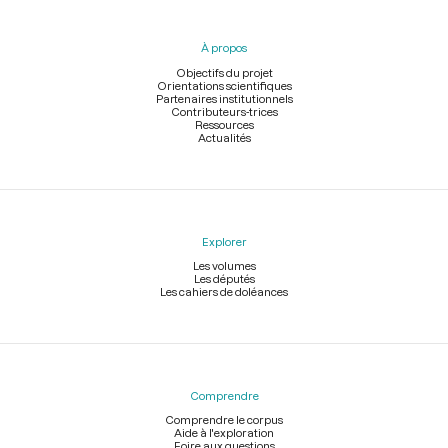
du
pied
À propos
de
page
Objectifs du projet
Orientations scientifiques
Partenaires institutionnels
Contributeurs-trices
Ressources
Actualités
Explorer
Les volumes
Les députés
Les cahiers de doléances
Comprendre
Comprendre le corpus
Aide à l'exploration
Foire aux questions