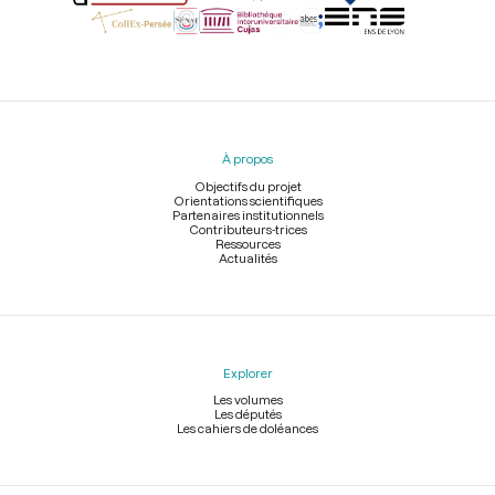
Menu
du
pied
À propos
de
page
Objectifs du projet
Orientations scientifiques
Partenaires institutionnels
Contributeurs-trices
Ressources
Actualités
Explorer
Les volumes
Les députés
Les cahiers de doléances