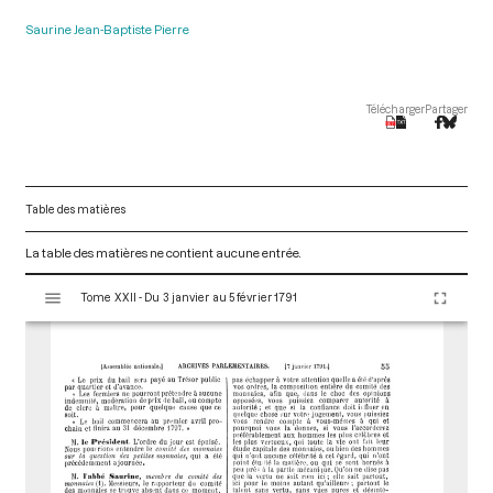
Saurine Jean-Baptiste Pierre
Télécharger
Partager
Table des matières
La table des matières ne contient aucune entrée.
V
Tome XXII - Du 3 janvier au 5 février 1791
i
s
u
a
l
i
s
e
u