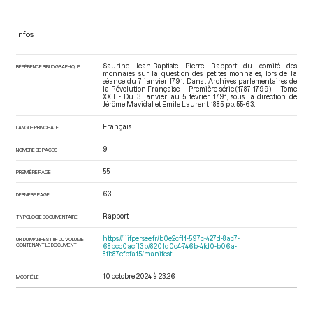
Infos
Saurine Jean-Baptiste Pierre. Rapport du comité des
RÉFÉRENCE BIBLIOGRAPHIQUE
monnaies sur la question des petites monnaies, lors de la
séance du 7 janvier 1791. Dans : Archives parlementaires de
la Révolution Française — Première série (1787-1799) — Tome
XXII - Du 3 janvier au 5 février 1791
, sous la direction de
Jérôme Mavidal et Emile Laurent. 1885. pp. 55-63.
Français
LANGUE PRINCIPALE
9
NOMBRE DE PAGES
55
PREMIÈRE PAGE
63
DERNIÈRE PAGE
Rapport
TYPOLOGIE DOCUMENTAIRE
https://iiif.persee.fr/b0e2cf11-597c-427d-8ac7-
URI DU MANIFEST IIIF DU VOLUME
CONTENANT LE DOCUMENT
68bcc0acf13b/8201d0c4-746b-4fd0-b06a-
8fb87efbfa15/manifest
10 octobre 2024 à 23:26
MODIFIÉ LE