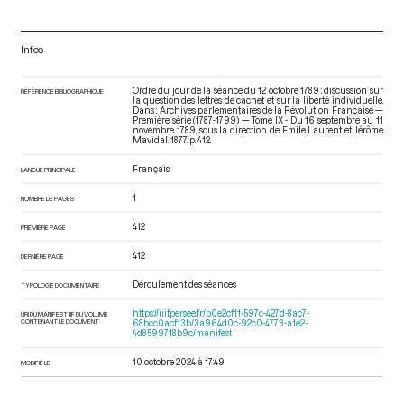
Infos
Ordre du jour de la séance du 12 octobre 1789 : discussion sur
RÉFÉRENCE BIBLIOGRAPHIQUE
la question des lettres de cachet et sur la liberté individuelle.
Dans : Archives parlementaires de la Révolution Française —
Première série (1787-1799) — Tome IX - Du 16 septembre au 11
novembre 1789
, sous la direction de Emile Laurent et Jérôme
Mavidal. 1877. p. 412.
Français
LANGUE PRINCIPALE
1
NOMBRE DE PAGES
412
PREMIÈRE PAGE
412
DERNIÈRE PAGE
Déroulement des séances
TYPOLOGIE DOCUMENTAIRE
https://iiif.persee.fr/b0e2cf11-597c-427d-8ac7-
URI DU MANIFEST IIIF DU VOLUME
CONTENANT LE DOCUMENT
68bcc0acf13b/3a964d0c-92c0-4773-a1e2-
4d8599718b9c/manifest
10 octobre 2024 à 17:49
MODIFIÉ LE