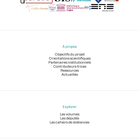
Menu
du
pied
À propos
de
page
Objectifs du projet
Orientations scientifiques
Partenaires institutionnels
Contributeurs-trices
Ressources
Actualités
Explorer
Les volumes
Les députés
Les cahiers de doléances