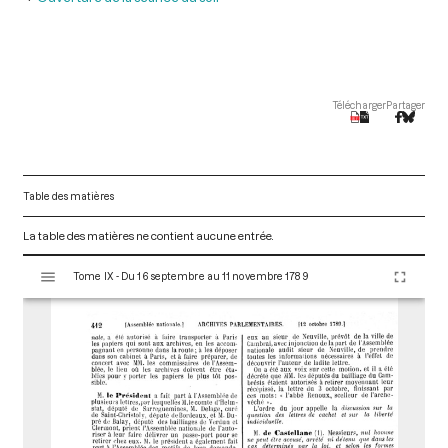
Télécharger
Partager
Table des matières
La table des matières ne contient aucune entrée.
V
Tome IX - Du 16 septembre au 11 novembre 1789
i
s
u
a
l
i
s
e
u