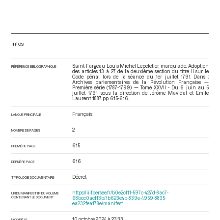
Infos
Saint-Fargeau Louis Michel Lepeletier, marquis de. Adoption
RÉFÉRENCE BIBLIOGRAPHIQUE
des articles 13 à 27 de la deuxième section du titre II sur le
Code pénal, lors de la séance du 1er juillet 1791. Dans :
Archives parlementaires de la Révolution Française —
Première série (1787-1799) — Tome XXVII - Du 6 juin au 5
juillet 1791
, sous la direction de Jérôme Mavidal et Emile
Laurent. 1887. pp. 615-616.
Français
LANGUE PRINCIPALE
2
NOMBRE DE PAGES
615
PREMIÈRE PAGE
616
DERNIÈRE PAGE
Décret
TYPOLOGIE DOCUMENTAIRE
https://iiif.persee.fr/b0e2cf11-597c-427d-8ac7-
URI DU MANIFEST IIIF DU VOLUME
CONTENANT LE DOCUMENT
68bcc0acf13b/1b623e4b-839e-4959-8835-
ea232fea178e/manifest
10 octobre 2024 à 23:33
MODIFIÉ LE