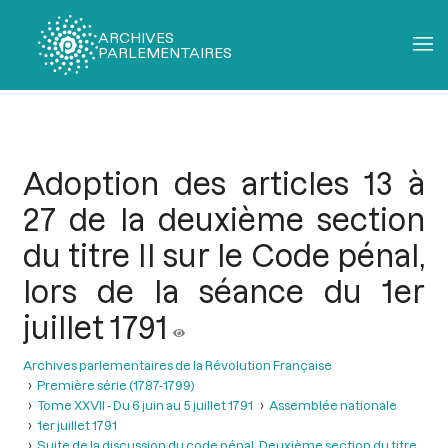
ARCHIVES
PARLEMENTAIRES
Fil
d'Ariane
Adoption des articles 13 à
27 de la deuxième section
du titre II sur le Code pénal,
lors de la séance du 1er
juillet 1791
Archives parlementaires de la Révolution Française
Première série (1787-1799)
Tome XXVII - Du 6 juin au 5 juillet 1791
Assemblée nationale
1er juillet 1791
Suite de la discussion du code pénal. Deuxième section du titre