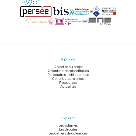
Menu
du
pied
À propos
de
page
Objectifs du projet
Orientations scientifiques
Partenaires institutionnels
Contributeurs-trices
Ressources
Actualités
Explorer
Les volumes
Les députés
Les cahiers de doléances