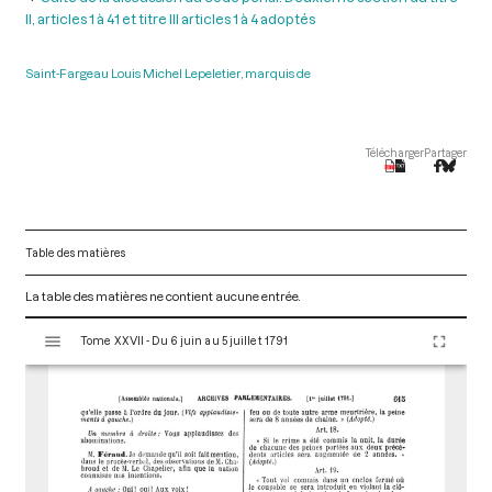
II, articles 1 à 41 et titre III articles 1 à 4 adoptés
Saint-Fargeau Louis Michel Lepeletier, marquis de
Télécharger
Partager
Table des matières
La table des matières ne contient aucune entrée.
V
Tome XXVII - Du 6 juin au 5 juillet 1791
i
s
u
a
l
i
s