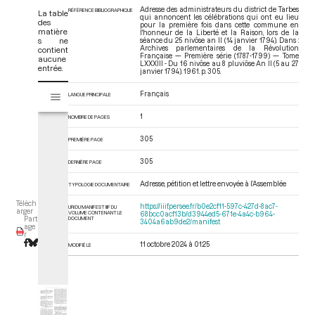
Adresse des administrateurs du district de Tarbes
RÉFÉRENCE BIBLIOGRAPHIQUE
La table
qui annoncent les célébrations qui ont eu lieu
des
pour la première fois dans cette commune en
matière
l'honneur de la Liberté et la Raison, lors de la
s ne
séance du 25 nivôse an II (14 janvier 1794). Dans :
Archives parlementaires de la Révolution
contient
Française — Première série (1787-1799) — Tome
aucune
LXXXIII - Du 16 nivôse au 8 pluviôse An II (5 au 27
entrée.
janvier 1794)
. 1961. p. 305.
V
Français
LANGUE PRINCIPALE
Tome LXXXIII - Du 16 nivôse au 8 pluviôse An II (5 au 27 janvier 1794)
i
s
1
NOMBRE DE PAGES
u
a
305
PREMIÈRE PAGE
l
305
DERNIÈRE PAGE
i
s
Adresse, pétition et lettre envoyée à l’Assemblée
TYPOLOGIE DOCUMENTAIRE
e
Téléch
u
https://iiif.persee.fr/b0e2cf11-597c-427d-8ac7-
URI DU MANIFEST IIIF DU
arger
VOLUME CONTENANT LE
68bcc0acf13b/d3944ed5-671e-4a4c-b964-
r
DOCUMENT
Part
3404a6ab9de2/manifest
age
M
r
11 octobre 2024 à 01:25
i
MODIFIÉ LE
r
a
d
o