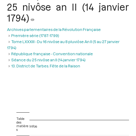
25 nivôse an II (14 janvier
1794)
Archives parlementaires de la Révolution Française
Première série (1787-1799)
Tome LXXXIII - Du 16 nivôse au 8 pluviôse An II (5 au 27 janvier
1794)
République française - Convention nationale
Séance du 25 nivôse an II (14 janvier 1794)
13. District de Tarbes. Fête de la Raison
Table
des
matière
Infos
s