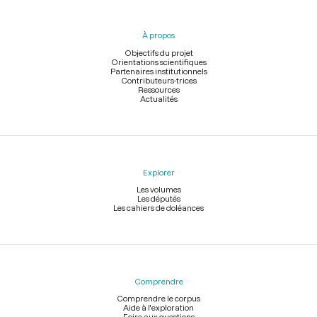
du
pied
À propos
de
page
Objectifs du projet
Orientations scientifiques
Partenaires institutionnels
Contributeurs-trices
Ressources
Actualités
Explorer
Les volumes
Les députés
Les cahiers de doléances
Comprendre
Comprendre le corpus
Aide à l'exploration
Foire aux questions