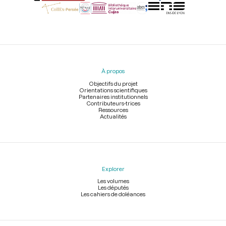
Menu
du
pied
À propos
de
page
Objectifs du projet
Orientations scientifiques
Partenaires institutionnels
Contributeurs-trices
Ressources
Actualités
Explorer
Les volumes
Les députés
Les cahiers de doléances