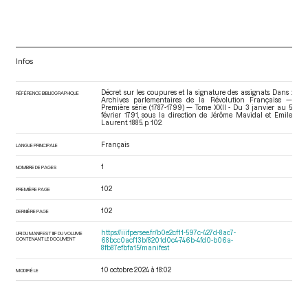
Infos
Décret sur les coupures et la signature des assignats. Dans :
RÉFÉRENCE BIBLIOGRAPHIQUE
Archives parlementaires de la Révolution Française —
Première série (1787-1799) — Tome XXII - Du 3 janvier au 5
février 1791
, sous la direction de Jérôme Mavidal et Emile
Laurent. 1885. p. 102.
Français
LANGUE PRINCIPALE
1
NOMBRE DE PAGES
102
PREMIÈRE PAGE
102
DERNIÈRE PAGE
https://iiif.persee.fr/b0e2cf11-597c-427d-8ac7-
URI DU MANIFEST IIIF DU VOLUME
CONTENANT LE DOCUMENT
68bcc0acf13b/8201d0c4-746b-4fd0-b06a-
8fb87efbfa15/manifest
10 octobre 2024 à 18:02
MODIFIÉ LE