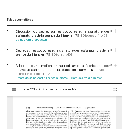
Table des matières
Discussion du décret sur les coupures et la signature des
assignats, lors de la séance du 9 janvier 1791
[Discussion]
p.102
Camus Armand Gaston
Décret sur les coupures et la signature des assignats, lors de la
séance du 9 janvier 1791
[Décret]
p.102
Adoption d'une motion en rapport avec la fabrication des
nouveaux assignats, lors de la séance du 9 janvier 1791
[Motion
et motion d'ordre]
p.102
Riffard de Saint-Martin François-Jérôme
Camus Armand Gaston
V
Tome XXII - Du 3 janvier au 5 février 1791
i
s
u
a
l
i
s